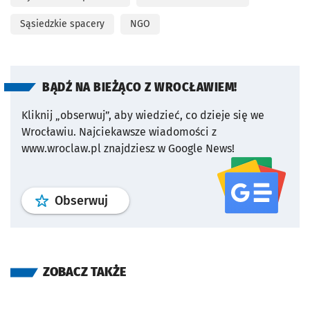
Sąsiedzkie spacery
NGO
BĄDŹ NA BIEŻĄCO Z WROCŁAWIEM!
Kliknij „obserwuj”, aby wiedzieć, co dzieje się we
Wrocławiu.
Najciekawsze wiadomości z
www.wroclaw.pl znajdziesz w Google News!
profil
google news
serwisu wroclaw
Obserwuj
ZOBACZ TAKŻE