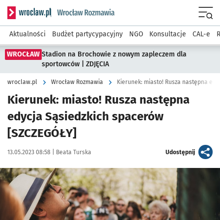
Serwis informacyjny wroclaw.pl podserwis: Rozmawia
Menu
Aktualności
Budżet partycypacyjny
NGO
Konsultacje
CAL-e
R
WROCŁAW
Stadion na Brochowie z nowym zapleczem dla
sportowców | ZDJĘCIA
wroclaw.pl
Wrocław Rozmawia
Kierunek: miasto! Rusza następna edy
Kierunek: miasto! Rusza następna
edycja Sąsiedzkich spacerów
[SZCZEGÓŁY]
Data publikacji:
Autor:
artykuł
13.05.2023 08:58 |
Beata Turska
Udostępnij
Kliknij, aby powiększyć