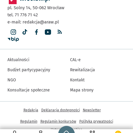
pl. Solny 14,
50-062
Wrocław
tel. 71 776 71 42
e-mail:
redakcja@araw.pl
Aktualności
CAL-e
Budżet partycypacyjny
Rewitalizacja
NGO
Kontakt
Konsultacje społeczne
Mapa strony
Inne informacje
Redakcja
Deklaracja dostępności
Newsletter
Regulamin
Regulamin konkursów
Polityka prywatności
Strona główna - wroclaw.pl
Ustawienia cookies