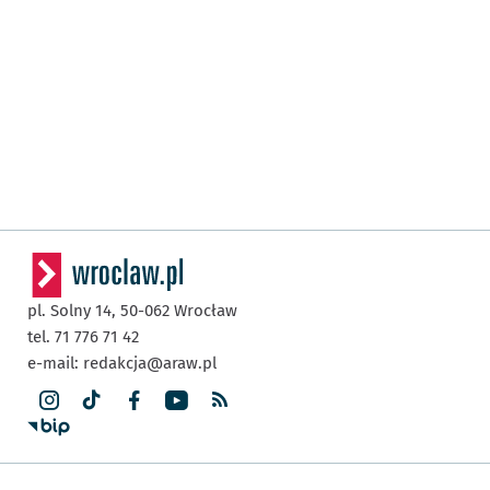
pl. Solny 14,
50-062
Wrocław
tel. 71 776 71 42
e-mail:
redakcja@araw.pl