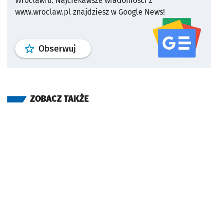
Wrocławiu.
Najciekawsze wiadomości z
www.wroclaw.pl znajdziesz w Google News!
profil
google news
serwisu wroclaw
Obserwuj
ZOBACZ TAKŻE