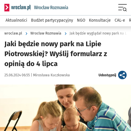
Serwis informacyjny wroclaw.pl podserwis: Rozmawia
Menu
Aktualności
Budżet partycypacyjny
NGO
Konsultacje
CAL-e
R
wroclaw.pl
Wrocław Rozmawia
Jak będzie wyglądał nowy park na Lipi
Jaki będzie nowy park na Lipie
Piotrowskiej? Wyślij formularz z
opinią do 4 lipca
Data publikacji:
Autor:
artykuł
25.06.2024 06:55 |
Mirosława Kuczkowska
Udostępnij
Kliknij, aby zobaczyć galerię