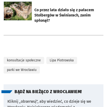
otworzy się w nowej karcie
Co przez lata działo się z pałacem
Stolbergów w Świniarach, zanim
spłonął?
konsultacje społeczne
Lipa Piotrowska
parki we Wrocławiu
BĄDŹ NA BIEŻĄCO Z WROCŁAWIEM!
Kliknij „obserwuj”, aby wiedzieć, co dzieje się we