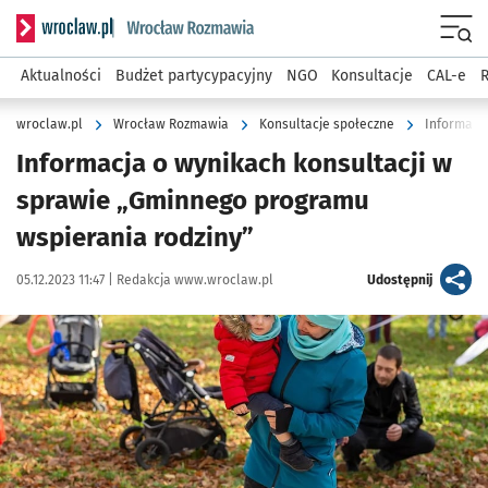
Serwis informacyjny wroclaw.pl podserwis: Rozmawia
Menu
Aktualności
Budżet partycypacyjny
NGO
Konsultacje
CAL-e
R
wroclaw.pl
Wrocław Rozmawia
Konsultacje społeczne
Informacja o wynikach konsultacji w
sprawie „Gminnego programu
wspierania rodziny”
Data publikacji:
Autor:
artykuł
05.12.2023 11:47 |
Redakcja www.wroclaw.pl
Udostępnij
Kliknij, aby powiększyć