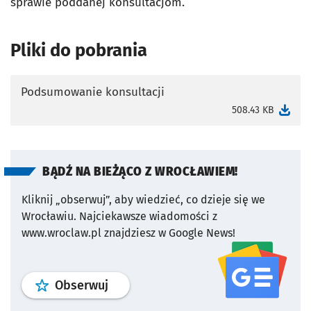
sprawie poddanej konsultacjom.
Pliki do pobrania
Podsumowanie konsultacji
otworzy się w nowej karcie
508.43 KB
BĄDŹ NA BIEŻĄCO Z WROCŁAWIEM!
Kliknij „obserwuj”, aby wiedzieć, co dzieje się we
Wrocławiu.
Najciekawsze wiadomości z
www.wroclaw.pl znajdziesz w Google News!
profil
google news
serwisu wroclaw
Obserwuj