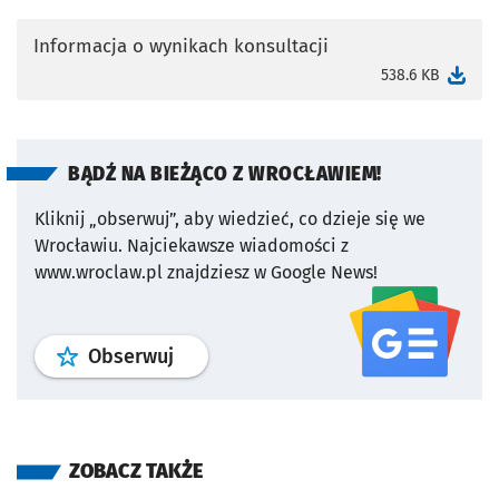
Informacja o wynikach konsultacji
otworzy się w nowej karcie
538.6 KB
BĄDŹ NA BIEŻĄCO Z WROCŁAWIEM!
Kliknij „obserwuj”, aby wiedzieć, co dzieje się we
Wrocławiu.
Najciekawsze wiadomości z
www.wroclaw.pl znajdziesz w Google News!
profil
google news
serwisu wroclaw
Obserwuj
ZOBACZ TAKŻE