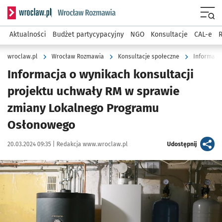
Serwis informacyjny wroclaw.pl podserwis: Rozmawia
Menu
Aktualności
Budżet partycypacyjny
NGO
Konsultacje
CAL-e
R
wroclaw.pl
Wrocław Rozmawia
Konsultacje społeczne
Informacja o wynikach konsultacji
projektu uchwały RM w sprawie
zmiany Lokalnego Programu
Osłonowego
Data publikacji:
Autor:
artykuł
20.03.2024 09:35 |
Redakcja www.wroclaw.pl
Udostępnij
Kliknij, aby powiększyć