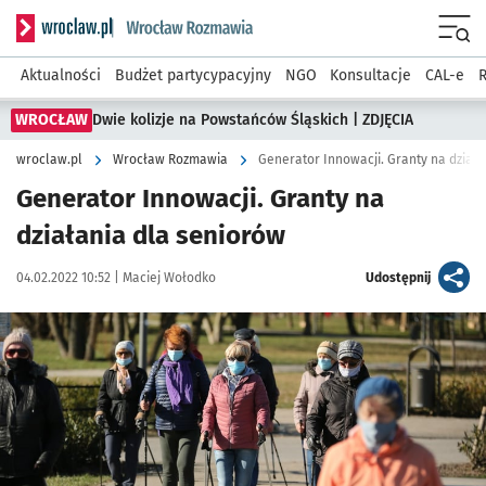
Serwis informacyjny wroclaw.pl podserwis: Rozmawia
Menu
Aktualności
Budżet partycypacyjny
NGO
Konsultacje
CAL-e
R
WROCŁAW
Dwie kolizje na Powstańców Śląskich | ZDJĘCIA
wroclaw.pl
Wrocław Rozmawia
Generator Innowacji. Granty na dział
Generator Innowacji. Granty na
działania dla seniorów
Data publikacji:
Autor:
artykuł
04.02.2022 10:52 |
Maciej Wołodko
Udostępnij
Kliknij, aby powiększyć