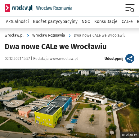
Serwis informacyjny wroclaw.pl podserwis: Rozmawia
Menu
Aktualności
Budżet partycypacyjny
NGO
Konsultacje
CAL-e
R
wroclaw.pl
Wrocław Rozmawia
Dwa nowe CALe we Wrocławiu
Dwa nowe CALe we Wrocławiu
Data publikacji:
Autor:
artykuł
02.12.2021 15:57 |
Redakcja www.wroclaw.pl
Udostępnij
Kliknij, aby powiększyć
Wroclaw TV