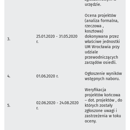
urzędzie.
Ocena projektów
(analiza formalna,
rzeczowa ,
kosztowa)
25.01.2020 - 31.05.2020
dokonywana przez
3.
r.
właściwe jednostki
UM Wrocławia przy
udziale
przewodniczących
zarządów osiedli.
Ogłoszenie wyników
4.
01.06.2020 r.
wstępnych naboru.
Weryfikacja
projektów końcowa
– dot. projektów , do
02.06.2020 - 24.08.2020
5.
których zostały
r.
zgłoszone uwagi i
zastrzeżenia w toku
oceny.