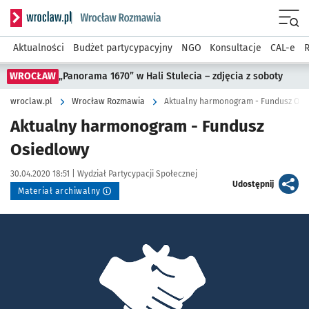
Serwis informacyjny wroclaw.pl podserwis: Rozmawia
Menu
Aktualności
Budżet partycypacyjny
NGO
Konsultacje
CAL-e
R
WROCŁAW
„Panorama 1670” w Hali Stulecia – zdjęcia z soboty
wroclaw.pl
Wrocław Rozmawia
Aktualny harmonogram - Fundusz Osi
Aktualny harmonogram - Fundusz
Osiedlowy
Data publikacji:
Autor:
30.04.2020 18:51 |
Wydział Partycypacji Społecznej
artykuł
Udostępnij
Materiał archiwalny
Kliknij, aby powiększyć