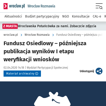
Serwis informacyjny wroclaw.pl podserwis: Rozmawia
Menu
Aktualności
Budżet partycypacyjny
NGO
Konsultacje
CAL-e
R
Z MIASTA
Wrocławska Potańcówka za nami. Zobaczcie zdjęcia
wroclaw.pl
Wrocław Rozmawia
Fundusz Osiedlowy – późniejsza publi
Fundusz Osiedlowy – późniejsza
publikacja wyników I etapu
weryfikacji wniosków
Data publikacji:
Autor:
02.04.2020 14:18 |
Wydział Partycypacji Społecznej
artykuł
Udostępnij
Materiał archiwalny
Kliknij, aby powiększyć