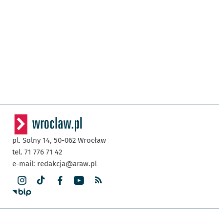
pl. Solny 14,
50-062
Wrocław
tel. 71 776 71 42
e-mail:
redakcja@araw.pl