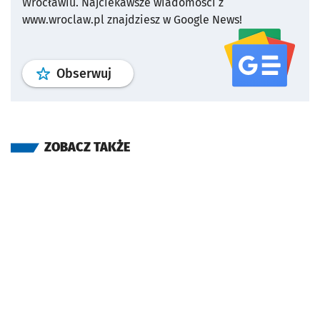
Wrocławiu.
Najciekawsze wiadomości z
www.wroclaw.pl znajdziesz w Google News!
profil
google news
serwisu wroclaw
Obserwuj
ZOBACZ TAKŻE