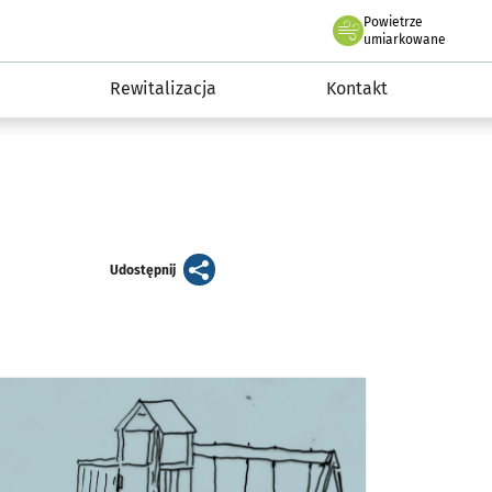
Powietrze
we Wrocławiu
awia
umiarkowane
Rewitalizacja
Kontakt
artykuł
Udostępnij