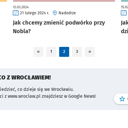
12.02.2024
15.0
21 lutego 2024 r.
Nadodrze
Jak chcemy zmienić podwórko przy
Ja
Nobla?
dz
«
1
2
3
»
CO Z WROCŁAWIEM!
wiedzieć, co dzieje się we Wrocławiu.
i z www.wroclaw.pl znajdziesz w Google News!