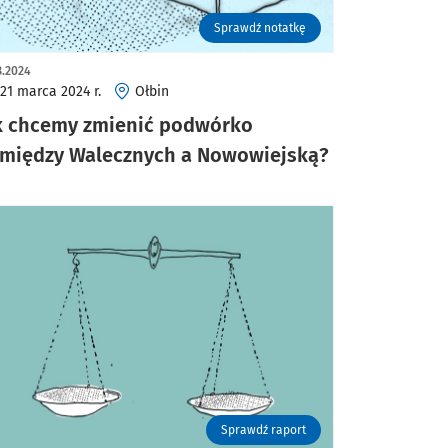
Sprawdź notatkę
3.2024
21 marca 2024 r.
Ołbin
k chcemy zmienić podwórko
między Walecznych a Nowowiejską?
Sprawdź raport