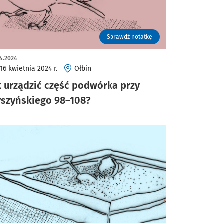
Sprawdź notatkę
4.2024
16 kwietnia 2024 r.
Ołbin
k urządzić część podwórka przy
szyńskiego 98–108?