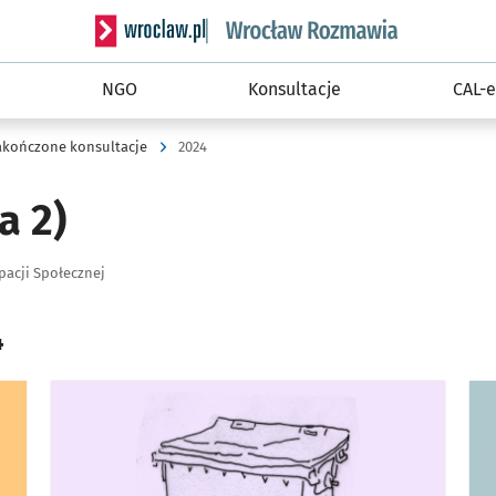
Serwis informacyjny wroclaw.pl podserwis: Rozm
NGO
Konsultacje
CAL-e
akończone konsultacje
2024
a 2)
pacji Społecznej
4