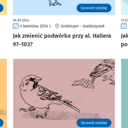
Sprawdź notatkę
26.03.2024
13.0
4 kwietnia 2024 r.
Grabiszyn - Grabiszynek
Jak zmienić podwórko przy al. Hallera
Ja
97–103?
po
Sprawdź notatkę