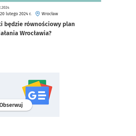
2.2024
20 lutego 2024 r.
Wrocław
ki będzie równościowy plan
iałania Wrocławia?
profil
google news
serwisu wroclaw.pl
Obserwuj