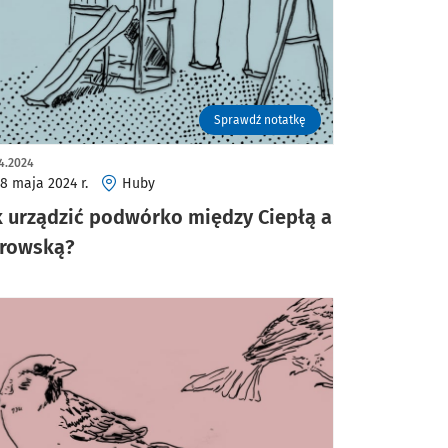
Sprawdź notatkę
4.2024
8 maja 2024 r.
Huby
k urządzić podwórko między Ciepłą a
rowską?