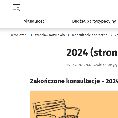
Menu główne portalu wroclaw.pl
Aktualności
Budżet partycypacyjny
wroclaw.pl
Wrocław Rozmawia
Konsultacje społeczne
Z
2024
(stron
Data publikacji:
Autor:
16.02.2024 08:44 |
Wydział Partycy
Zakończone konsultacje - 202