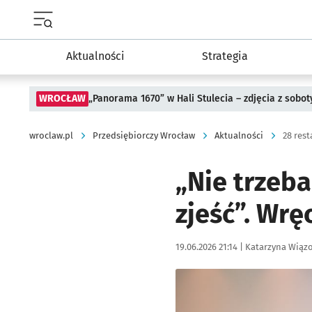
Menu główne portalu wroclaw.pl
Aktualności
Strategia
WROCŁAW
„Panorama 1670” w Hali Stulecia – zdjęcia z sobot
wroclaw.pl
Przedsiębiorczy Wrocław
Aktualności
28 rest
„Nie trzeb
zjeść”. Wr
Data publikacji:
Autor:
19.06.2026 21:14 |
Katarzyna Wiąz
Kliknij, aby zobaczyć galer