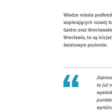
Władze miasta podkreśla
wspierających rozwój b
Gastro oraz Wrocławski
Wrocławia, to są inicj
światowym poziomie.
Zaprosz
to już 
wyeduko
punktów
wyróżni