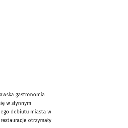
cławska gastronomia
 się w słynnym
nego debiutu miasta w
restauracje otrzymały