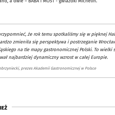
nd, a dwie – BABA i MOST - gwiazdki Michelin.
rzypomnieć, że rok temu spotkaliśmy się w pięknej Hali
ardzo zmieniła się perspektywa i postrzeganie Wrocła
ąskiego na tle mapy gastronomicznej Polski. To wielki
ał najbardziej dynamiczny wzrost w całej Europie.
obrzyniecki, prezes Akademii Gastronomicznej w Polsce
IEŻ