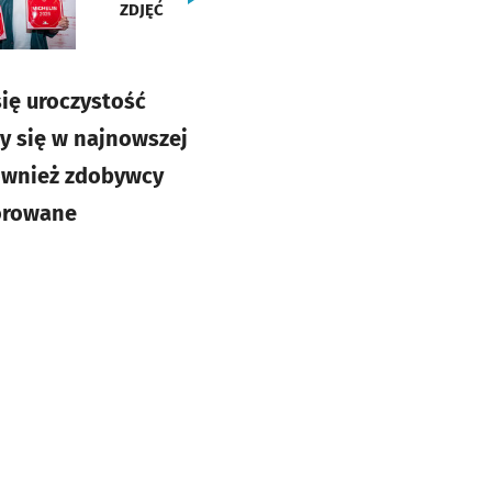
ZDJĘĆ
się uroczystość
ły się w najnowszej
również zdobywcy
norowane