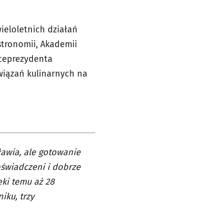
ieloletnich działań
stronomii, Akademii
iceprezydenta
wiązań kulinarnych na
ławia, ale gotowanie
oświadczeni i dobrze
ęki temu aż 28
iku, trzy