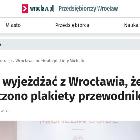
Serwis informacyjny wroclaw.pl podserwis: Strategi
Miasto
Przedsiębiorca
Nauka
y
auracji z Wrocławia odebrało plakiety Michelin
a wyjeżdżać z Wrocławia, 
ęczono plakiety przewodni
owska
ię