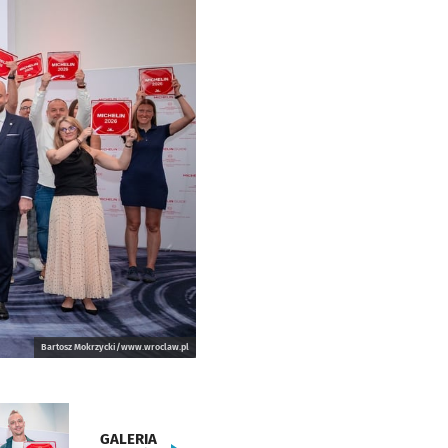
Bartosz Mokrzycki/www.wroclaw.pl
GALERIA