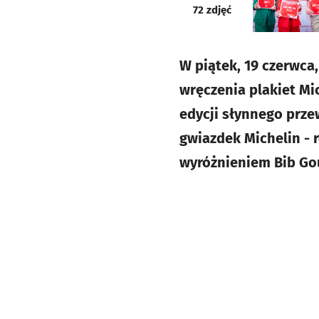
galeria
72
zdjęć
W piątek, 19 czerwca
wręczenia plakiet Mic
edycji słynnego prze
gwiazdek Michelin - 
wyróżnieniem Bib G