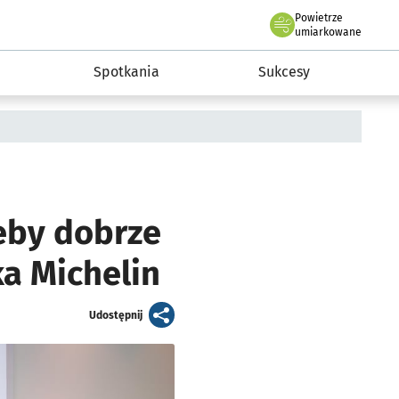
Powietrze
we Wrocławiu
a rozwoju przedsiębiorczości miasta Wrocławia
umiarkowane
Spotkania
Sukcesy
żeby dobrze
ka Michelin
artykuł
Udostępnij