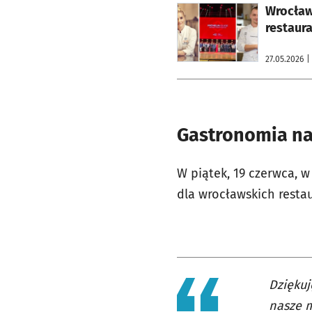
otworzy się w nowej karcie
Wrocław
restaura
27.05.2026
|
Gastronomia n
W piątek, 19 czerwca, 
dla wrocławskich restau
Dziękuj
nasze m