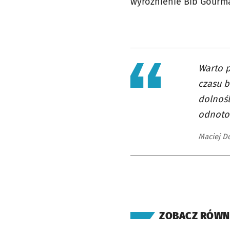
wyróżnienie Bib Gourma
Warto p
czasu b
dolnośl
odnotow
Maciej D
ZOBACZ RÓWN