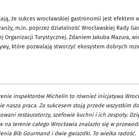
ją, że sukces wrocławskiej gastronomii jest efektem w
ranży, m.in. poprzez działalność Wrocławskiej Rady Ga
ej Organizacji Turystycznej. Zdaniem Jakuba Mazura, w
atywy, które pozwalają stworzyć ekosystem dobrych roz
enie inspektorów Michelin to również inicjatywa Wroc
nie nasza praca. Za sukcesem stoją przede wszystkim d
wani restauratorzy, szefowie kuchni i ich zespoły. Dzi
 na terenie całego Wrocławia znalazło się w przewodn
enia Bib Gourmand i dwie gwiazdki. To wielka radość.