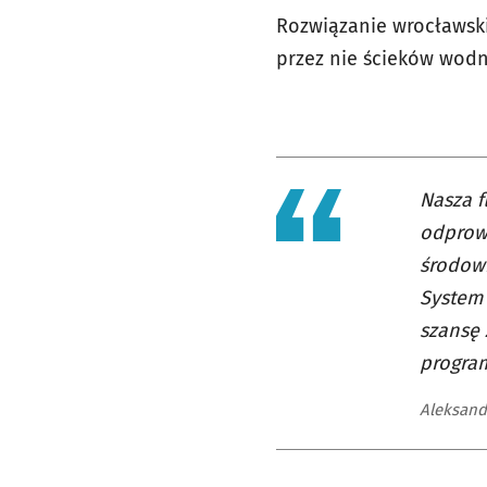
Rozwiązanie wrocławsk
przez nie ścieków wod
Nasza f
odprow
środowi
System
szansę 
program
Aleksand