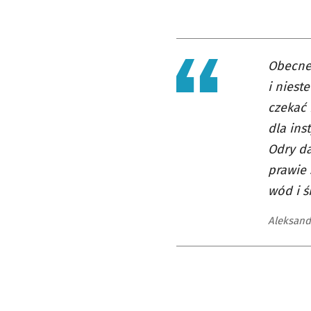
Obecne 
i niest
czekać 
dla ins
Odry d
prawie 
wód i ś
Aleksandr