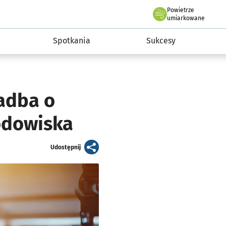
Powietrze
we Wrocławiu
a rozwoju przedsiębiorczości miasta Wrocławia
umiarkowane
Spotkania
Sukcesy
adba o
odowiska
artykuł
Udostępnij