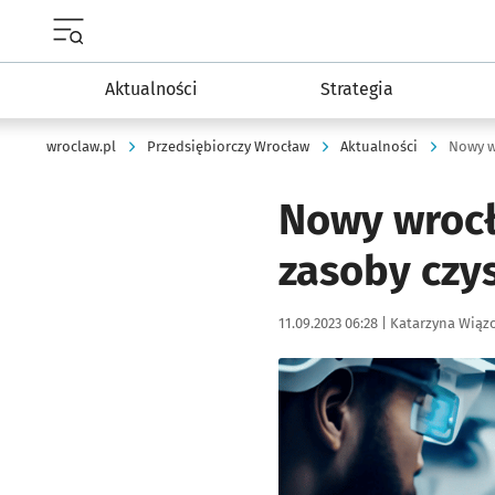
Menu główne portalu wroclaw.pl
Aktualności
Strategia
wroclaw.pl
Przedsiębiorczy Wrocław
Aktualności
Nowy wrocł
zasoby czy
Data publikacji:
Autor:
11.09.2023 06:28 |
Katarzyna Wiąz
Kliknij, aby powiększyć