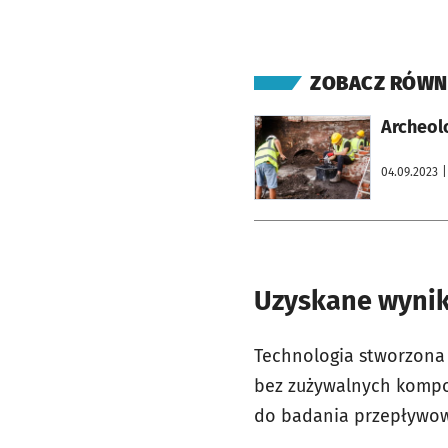
ZOBACZ RÓWN
otworzy się w nowej karcie
Archeol
04.09.2023
|
Uzyskane wynik
Technologia stworzona 
bez zużywalnych kompo
do badania przepływo