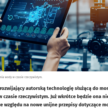
ia wody w czasie rzeczywistym.
p rozwijający autorską technologię służącą do mo
czasie rzeczywistym. Już wkrótce będzie ona n
e względu na nowe unijne przepisy dotyczące mon