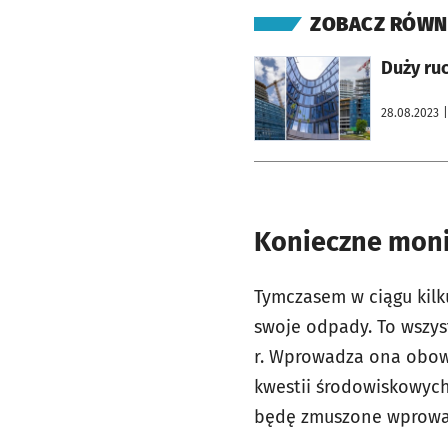
ZOBACZ RÓWN
otworzy się w nowej karcie
Duży ruc
28.08.2023
|
Konieczne mon
Tymczasem w ciągu kil
swoje odpady. To wszys
r. Wprowadza ona obowi
kwestii środowiskowych
będę zmuszone wprowad