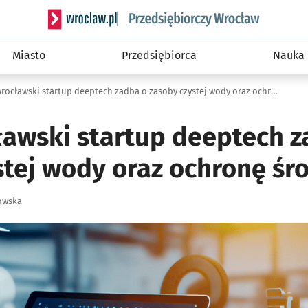
Serwis informacyjny wroclaw.pl podserwis: Strategi
Miasto
Przedsiębiorca
Nauka
Nowy wrocławski startup deeptech zadba o zasoby czystej wody oraz ochronę środowiska
awski startup deeptech z
stej wody oraz ochronę śr
owska