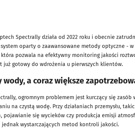
tech Spectrally działa od 2022 roku i obecnie zatrudn
y system oparty o zaawansowane metody optyczne - w
 która pozwala na efektywny monitoring jakości rozt
t już gotowy do wdrożenia u pierwszych klientów.
y wody, a coraz większe zapotrzebow
ctrally, ogromnym problemem jest kurczący się zasób w
iu na czystą wodę. Przy działaniach przemysłu, takic
 pojawianie się wycieków czy produkcja emisji atmos
a jednak wystarczających metod kontroli jakości.