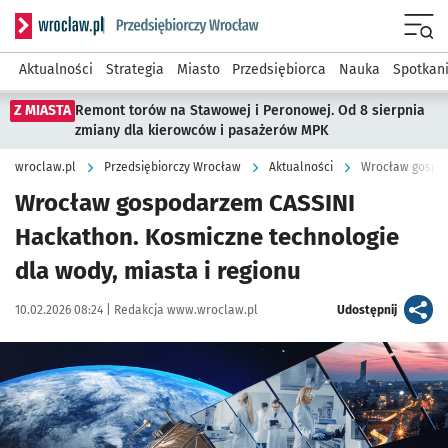
Serwis informacyjny wroclaw.pl podserwis: Strategia rozwo
Menu
Aktualności
Strategia
Miasto
Przedsiębiorca
Nauka
Spotkan
Z MIASTA
Remont torów na Stawowej i Peronowej. Od 8 sierpnia
zmiany dla kierowców i pasażerów MPK
wroclaw.pl
Przedsiębiorczy Wrocław
Aktualności
Wrocław gospod
Wrocław gospodarzem CASSINI
Hackathon. Kosmiczne technologie
dla wody, miasta i regionu
Data publikacji:
Autor:
artykuł
10.02.2026 08:24 |
Redakcja www.wroclaw.pl
Udostępnij
Kliknij, aby powiększyć