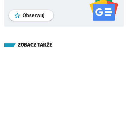
profil
google news
serwisu wroclaw
Obserwuj
ZOBACZ TAKŻE