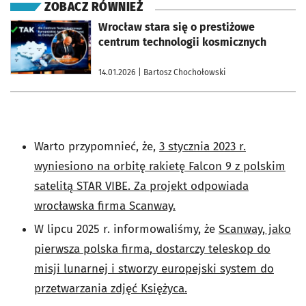
ZOBACZ RÓWNIEŻ
otworzy się w nowej karcie
Wrocław stara się o prestiżowe
centrum technologii kosmicznych
14.01.2026
| Bartosz Chochołowski
Warto przypomnieć, że,
3 stycznia 2023 r.
wyniesiono na orbitę rakietę Falcon 9 z polskim
satelitą STAR VIBE. Za projekt odpowiada
wrocławska firma Scanway.
W lipcu 2025 r. informowaliśmy, że
Scanway, jako
pierwsza polska firma, dostarczy teleskop do
misji lunarnej i stworzy europejski system do
przetwarzania zdjęć Księżyca.