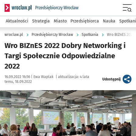
Serwis informacyjny wroclaw.pl podserwis: Strategia rozwo
Menu
Aktualności
Strategia
Miasto
Przedsiębiorca
Nauka
Spotkan
wroclaw.pl
Przedsiębiorczy Wrocław
Spotkania
Wro BIZnES 2022 
Wro BIZnES 2022 Dobry Networking i
Targi Społecznie Odpowiedzialne
2022
Data publikacji:
Autor:
16.09.2022 16:56 |
Ewa Waplak
|
aktualizacja:
4 lata
artykuł
Udostępnij
temu, 18.09.2022
Kliknij, aby powiększyć