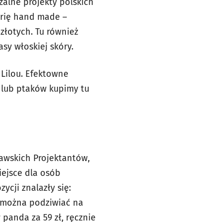
alne projekty polskich
erię hand made –
 złotych. Tu również
asy włoskiej skóry.
 Lilou. Efektowne
h lub ptaków kupimy tu
ławskich Projektantów,
iejsce dla osób
cji znalazły się:
i można podziwiać na
 panda za 59 zł, ręcznie