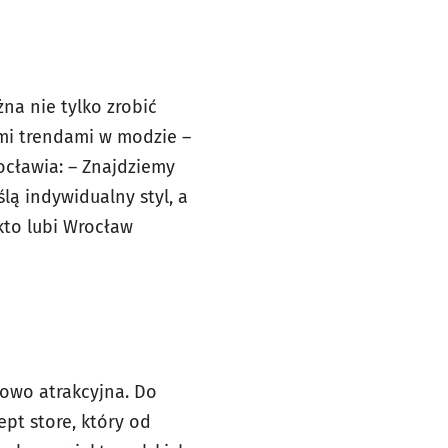
na nie tylko zrobić
imi trendami w modzie –
cławia: – Znajdziemy
lą indywidualny styl, a
kto lubi Wrocław
tkowo atrakcyjna. Do
ept store, który od