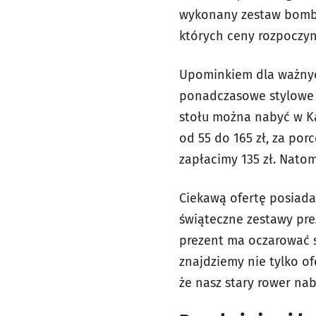
wykonany zestaw bombek 
których ceny rozpoczyna
Upominkiem dla ważnych
ponadczasowe stylowe z
stołu można nabyć w K
od 55 do 165 zł, za por
zapłacimy 135 zł. Natom
Ciekawą ofertę posiada
świąteczne zestawy prez
prezent ma oczarować s
znajdziemy nie tylko of
że nasz stary rower na