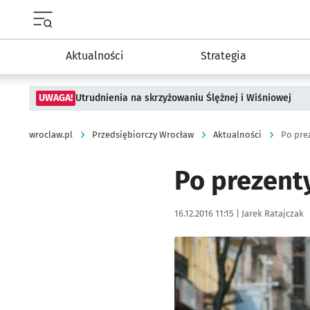
Menu główne portalu wroclaw.pl
Aktualności
Strategia
UWAGA!
Utrudnienia na skrzyżowaniu Ślężnej i Wiśniowej
wroclaw.pl
Przedsiębiorczy Wrocław
Aktualności
Po pre
Po prezent
Data publikacji:
Autor:
16.12.2016 11:15 |
Jarek Ratajczak
Kliknij, aby powiększyć