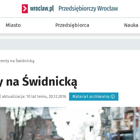
Serwis informacyjny wroclaw.pl podserwis: Strategi
Miasto
Przedsiębiorca
Nauka
zenty na Świdnicką
y na Świdnicką
|
aktualizacja:
10 lat temu, 20.12.2016
Materiał archiwalny