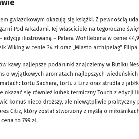
awie
em gwiazdkowym okazują się książki. Z pewnością uda
arni Pod Arkadami. Jej właściciele na tegoroczne świę
– edycję ilustrowaną – Petera Wohllebena w cenie 44,90
k Wiking w cenie 34 zł oraz „Miasto archipelag” Filipa 
ków kawy najlepsze podarunki znajdziemy w Butiku Ne
ns
o wyjątkowych aromatach najlepszych wiedeńskich 
matach: tortu Sachera, tortu z Linz oraz strudla z jabł
okazać się również kubek termiczny
Touch
z edycji li
ić komuś nieco droższy, ale niewątpliwie praktyczny
pres
Citiz, który
został stworzony z myślą o miłośnikac
 cena to 799 zł.