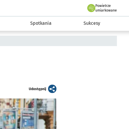
Powietrze
we Wrocławiu
a rozwoju przedsiębiorczości miasta Wrocławia
umiarkowane
Spotkania
Sukcesy
artykuł
Udostępnij