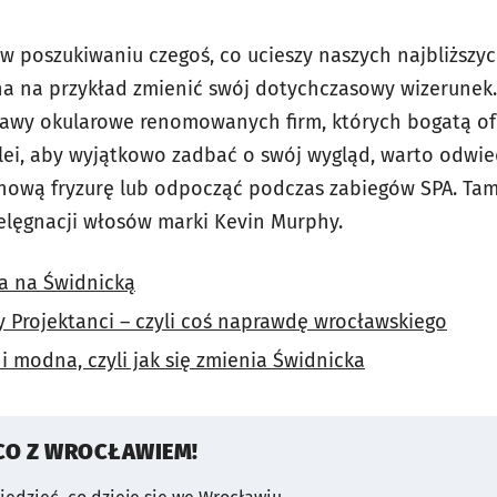
 w poszukiwaniu czegoś, co ucieszy naszych najbliższy
a na przykład zmienić swój dotychczasowy wizerunek.
awy okularowe renomowanych firm, których bogatą ofe
lei, aby wyjątkowo zadbać o swój wygląd, warto odwie
nową fryzurę lub odpocząć podczas zabiegów SPA. Tam
elęgnacji włosów marki Kevin Murphy.
a na Świdnicką
 Projektanci – czyli coś naprawdę wrocławskiego
i modna, czyli jak się zmienia Świdnicka
CO Z WROCŁAWIEM!