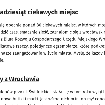
lkadziesiąt ciekawych miejsc
 się obecnie ponad 80 ciekawych miejsc, w których moż
ędzić czas, smacznie zjeść, zaznajomić się z wrocławsk
z Biura Rozwoju Gospodarczego Urzędu Miejskiego Wro
ikatowe rzeczy, pojedyncze egzemplarze, które podkreś
 nasze zaangażowanie w życie miasta. Myślę, że każdy 
ie.
y z Wrocławia
sklepów przy ul. Świdnickiej, stała się w tym roku wyją
nowe butiki i marki. Jest wśród nich m.in. oh my! conc