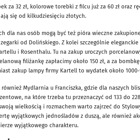
za 32 zł, kolorowe torebki z filcu już za 60 zł oraz r
ją się od kilkudziesięciu złotych.
 dla nas osób mogą być też pióra wieczne zakupione 
egarki od Dolińskiego. Z kolei szczególnie eleganckie
artellu i Rosenthalu. Tu na zakup uroczych porcelan
celanową filiżankę zapłacimy około 150 zł, a za bombkę
iast zakup lampy firmy Kartell to wydatek około 1000-
 również Mydlarnia u Franciszka, gdzie dla naszych bl
entowe, na które trzeba tu przeznaczyć od 133 do 228 
woją wielkością i rozmachem warto zajrzeć do Stylow
ertę wyjątkowych jednośladów z duszą, ale również akc
bierze wyjątkowego charakteru.