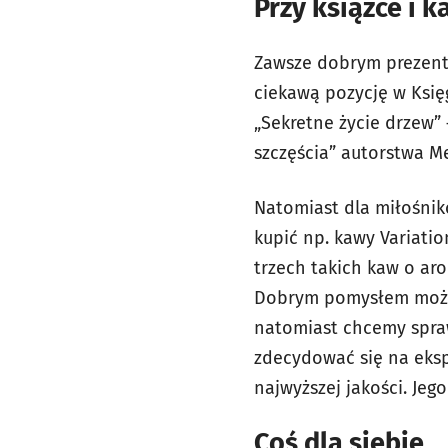
Przy książce i k
Zawsze dobrym prezent
ciekawą pozycję w Księg
„Sekretne życie drzew” 
szczęścia” autorstwa Mei
Natomiast dla miłośni
kupić np. kawy
Variatio
trzech takich kaw o aro
Dobrym pomysłem może 
natomiast chcemy spraw
zdecydować się na eks
najwyższej jakości. Jego
Coś dla siebie