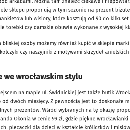
od arkadami. Można tam znaleźć ciekawe i niepowtarz
ele sklepu proponują w tym sezonie na prezent biżut
mankietów lub wisiory, które kosztują od 90 do kilkuset
e torebki czy damskie obuwie wykonane z wysokiej kl
a bliskiej osoby możemy również kupić w sklepie marki
kolczyki czy naszyjniki z motywami skrzydeł anielskic
 we wrocławskim stylu
jscem na mapie ul. Świdnickiej jest także butik Wroc
ie od dwóch miesięcy. Z pewnością jest to doskonałe m
nych prezentów. Wśród wybranych na tę okazję propozy
anda Okonia w cenie 99 zł, gdzie piękne wrocławiank
ch, plecaczki dla dzieci w kształcie króliczków i misiów