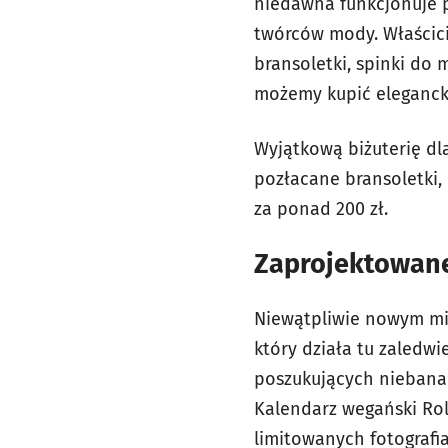
niedawna funkcjonuje p
twórców mody. Właścici
bransoletki, spinki do 
możemy kupić elegancki
Wyjątkową biżuterię dl
pozłacane bransoletki, 
za ponad 200 zł.
Zaprojektowane
Niewątpliwie nowym mie
który działa tu zaledw
poszukujących niebanal
Kalendarz wegański Rol
limitowanych fotografia