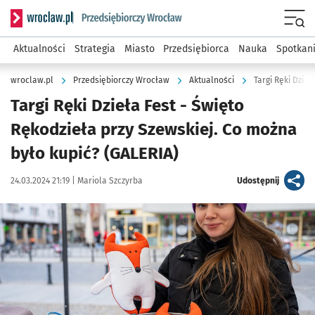
Serwis informacyjny wroclaw.pl podserwis: Strategia rozwo
Menu
Aktualności
Strategia
Miasto
Przedsiębiorca
Nauka
Spotkan
wroclaw.pl
Przedsiębiorczy Wrocław
Aktualności
Targi Ręki Dzieł
Targi Ręki Dzieła Fest - Święto
Rękodzieła przy Szewskiej. Co można
było kupić? (GALERIA)
Data publikacji:
Autor:
artykuł
24.03.2024 21:19 |
Mariola Szczyrba
Udostępnij
Kliknij, aby zobaczyć galerię