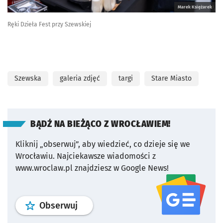
Marek Księżarek
Ręki Dzieła Fest przy Szewskiej
Szewska
galeria zdjęć
targi
Stare Miasto
BĄDŹ NA BIEŻĄCO Z WROCŁAWIEM!
Kliknij „obserwuj”, aby wiedzieć, co dzieje się we
Wrocławiu.
Najciekawsze wiadomości z
www.wroclaw.pl znajdziesz w Google News!
profil
google news
serwisu wroclaw
Obserwuj