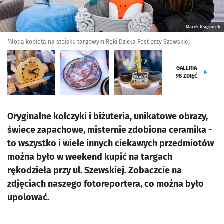
Marek Księżarek
Młoda kobieta na stoisku targowym Ręki Dzieła Fest przy Szewskiej
GALERIA
98
ZDJĘĆ
Oryginalne kolczyki i biżuteria, unikatowe obrazy,
świece zapachowe, misternie zdobiona ceramika -
to wszystko i wiele innych ciekawych przedmiotów
można było w weekend kupić na targach
rękodzieła przy ul. Szewskiej. Zobaczcie na
zdjęciach naszego fotoreportera, co można było
upolować.