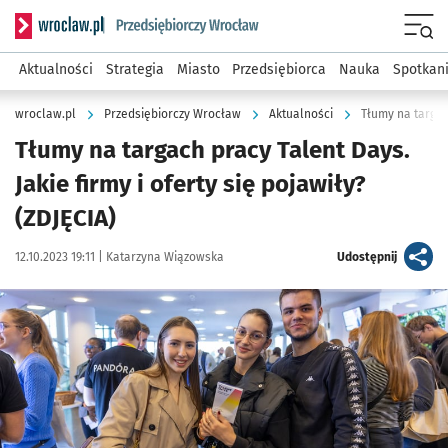
Serwis informacyjny wroclaw.pl podserwis: Strategia rozwo
Menu
Aktualności
Strategia
Miasto
Przedsiębiorca
Nauka
Spotkan
wroclaw.pl
Przedsiębiorczy Wrocław
Aktualności
Tłumy na targac
Tłumy na targach pracy Talent Days.
Jakie firmy i oferty się pojawiły?
(ZDJĘCIA)
Data publikacji:
Autor:
artykuł
12.10.2023 19:11 |
Katarzyna Wiązowska
Udostępnij
Kliknij, aby zobaczyć galerię