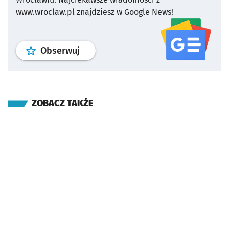
www.wroclaw.pl znajdziesz w Google News!
profil
google news
serwisu wroclaw
Obserwuj
ZOBACZ TAKŻE