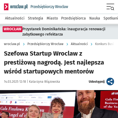
Serwis informacyjny wroclaw.pl podserwis: Strategia rozwo
Menu
Aktualności
Strategia
Miasto
Przedsiębiorca
Nauka
Spotkan
WROCŁAW
Przystanek Dominikańska: inauguracja renowacji
zabytkowego refektarza
wroclaw.pl
Przedsiębiorczy Wrocław
Aktualności
Konkurs Busines
Szefowa Startup Wroclaw z
prestiżową nagrodą. Jest najlepsza
wśród startupowych mentorów
Data publikacji:
Autor:
artykuł
14.03.2025 12:18 |
Katarzyna Wiązowska
Udostępnij
Kliknij, aby powiększyć