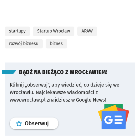
startupy
Startup Wroclaw
ARAW
rozwój biznesu
biznes
BĄDŹ NA BIEŻĄCO Z WROCŁAWIEM!
Kliknij „obserwuj”, aby wiedzieć, co dzieje się we
Wrocławiu.
Najciekawsze wiadomości z
www.wroclaw.pl znajdziesz w Google News!
profil
google news
serwisu wroclaw
Obserwuj