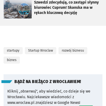
otworzy się w nowej karcie
Szwedzi zdecydują, co zastąpi słynny
biurowiec Cuprum! Skanska ma w
rękach kluczową decyzję
startupy
Startup Wroclaw
rozwój biznesu
biznes
BĄDŹ NA BIEŻĄCO Z WROCŁAWIEM!
Kliknij „obserwuj”, aby wiedzieć, co dzieje się we
Wrocławiu.
Najciekawsze wiadomości z
www.wroclaw.pl znajdziesz w Google News!