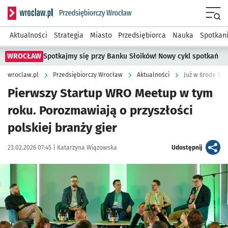
Serwis informacyjny wroclaw.pl podserwis: Strategia rozwo
Menu
Aktualności
Strategia
Miasto
Przedsiębiorca
Nauka
Spotkan
WROCŁAW
Spotkajmy się przy Banku Słoików! Nowy cykl spotkań
wroclaw.pl
Przedsiębiorczy Wrocław
Aktualności
Już w środę St
Pierwszy Startup WRO Meetup w tym
roku. Porozmawiają o przyszłości
polskiej branży gier
Data publikacji:
Autor:
artykuł
23.02.2026 07:45 |
Katarzyna Wiązowska
Udostępnij
Kliknij, aby powiększyć