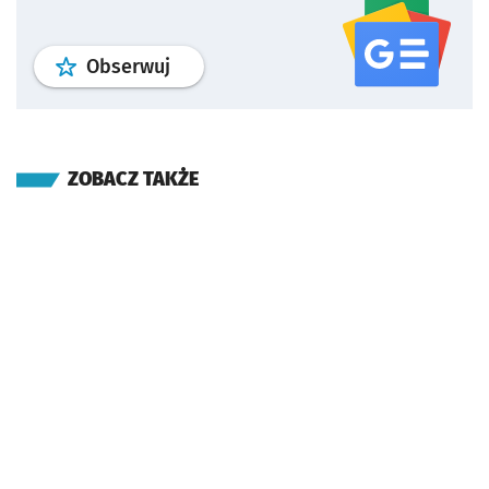
profil
google news
serwisu wroclaw
Obserwuj
ZOBACZ TAKŻE