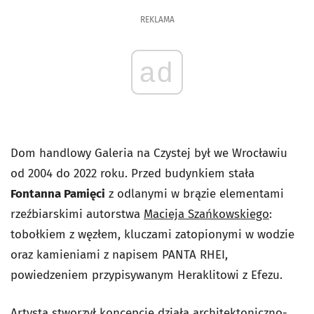
REKLAMA
ad
Dom handlowy Galeria na Czystej był we Wrocławiu
od 2004 do 2022 roku. Przed budynkiem stała
Fontanna Pamięci
z odlanymi w brązie elementami
rzeźbiarskimi autorstwa
Macieja Szańkowskiego
:
tobołkiem z węzłem, kluczami zatopionymi w wodzie
oraz kamieniami z napisem PANTA RHEI,
powiedzeniem przypisywanym Heraklitowi z Efezu.
Artysta stworzył koncepcję działa architektoniczno-