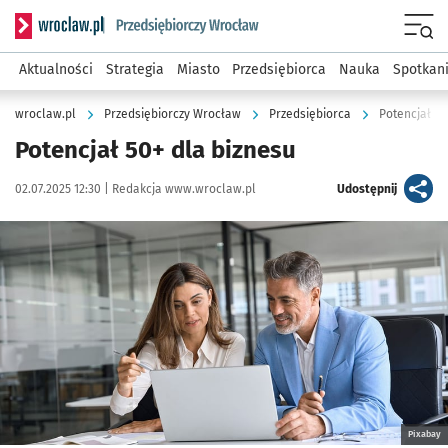
Serwis informacyjny wroclaw.pl podserwis: Strategia rozwo
Menu
Aktualności
Strategia
Miasto
Przedsiębiorca
Nauka
Spotkan
wroclaw.pl
Przedsiębiorczy Wrocław
Przedsiębiorca
Potencjał 50
Potencjał 50+ dla biznesu
Data publikacji:
Autor:
artykuł
02.07.2025 12:30 |
Redakcja www.wroclaw.pl
Udostępnij
Kliknij, aby powiększyć
Pixabay