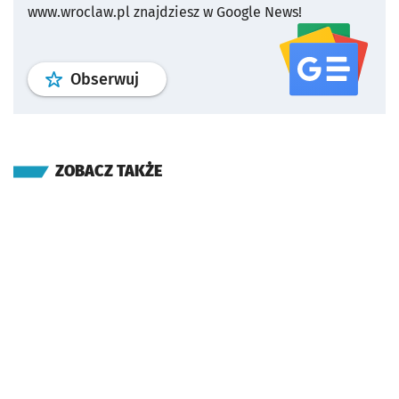
www.wroclaw.pl znajdziesz w Google News!
profil
google news
serwisu wroclaw
Obserwuj
ZOBACZ TAKŻE