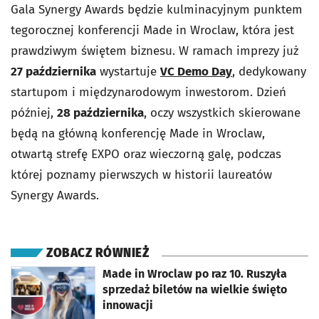
Gala Synergy Awards będzie kulminacyjnym punktem
tegorocznej konferencji Made in Wroclaw, która jest
prawdziwym świętem biznesu. W ramach imprezy już
27 października
wystartuje
VC Demo Day
, dedykowany
startupom i międzynarodowym inwestorom. Dzień
później,
28 października
, oczy wszystkich skierowane
będą na główną konferencję Made in Wroclaw,
otwartą strefę EXPO oraz wieczorną galę, podczas
której poznamy pierwszych w historii laureatów
Synergy Awards.
ZOBACZ RÓWNIEŻ
otworzy się w nowej karcie
Made in Wroclaw po raz 10. Ruszyła
sprzedaż biletów na wielkie święto
innowacji