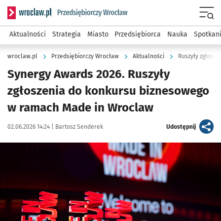
Serwis informacyjny wroclaw.pl podserwis: Strategia rozwo
Menu
Aktualności
Strategia
Miasto
Przedsiębiorca
Nauka
Spotkan
wroclaw.pl
Przedsiębiorczy Wrocław
Aktualności
Ruszyły zgłosze
Synergy Awards 2026. Ruszyły
zgłoszenia do konkursu biznesowego
w ramach Made in Wroclaw
Data publikacji:
Autor:
artykuł
02.06.2026 14:24 |
Bartosz Senderek
Udostępnij
Kliknij, aby powiększyć