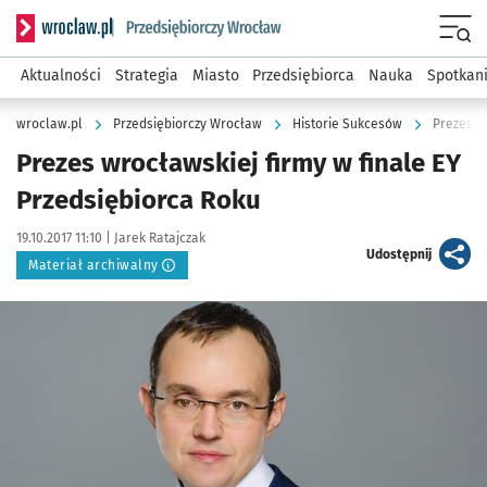
Serwis informacyjny wroclaw.pl podserwis: Strategia rozwo
Menu
Aktualności
Strategia
Miasto
Przedsiębiorca
Nauka
Spotkan
wroclaw.pl
Przedsiębiorczy Wrocław
Historie Sukcesów
Prezes w
Prezes wrocławskiej firmy w finale EY
Przedsiębiorca Roku
Data publikacji:
Autor:
19.10.2017 11:10 |
Jarek Ratajczak
artykuł
Udostępnij
Materiał archiwalny
Kliknij, aby powiększyć