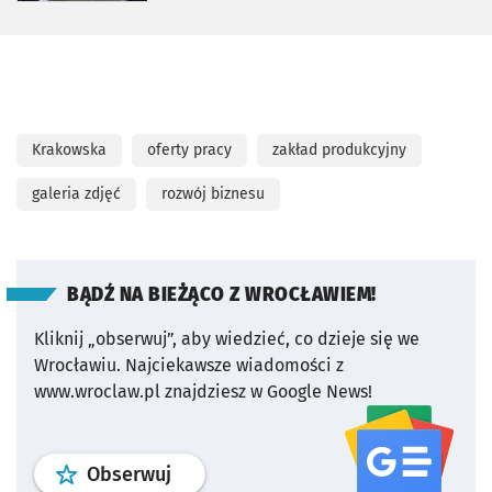
Krakowska
oferty pracy
zakład produkcyjny
galeria zdjęć
rozwój biznesu
BĄDŹ NA BIEŻĄCO Z WROCŁAWIEM!
Kliknij „obserwuj”, aby wiedzieć, co dzieje się we
Wrocławiu.
Najciekawsze wiadomości z
www.wroclaw.pl znajdziesz w Google News!
profil
google news
serwisu wroclaw
Obserwuj