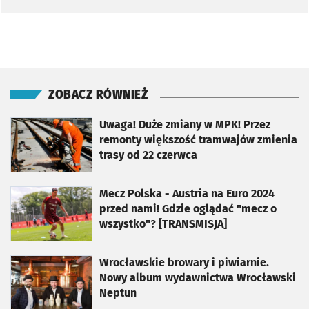
ZOBACZ RÓWNIEŻ
otworzy się w nowej karcie
Uwaga! Duże zmiany w MPK! Przez
remonty większość tramwajów zmienia
trasy od 22 czerwca
otworzy się w nowej karcie
Mecz Polska - Austria na Euro 2024
przed nami! Gdzie oglądać "mecz o
wszystko"? [TRANSMISJA]
otworzy się w nowej karcie
Wrocławskie browary i piwiarnie.
Nowy album wydawnictwa Wrocławski
Neptun