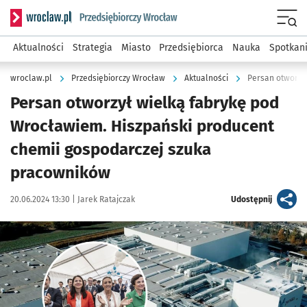
Serwis informacyjny wroclaw.pl podserwis: Strategia rozwo
Menu
Aktualności
Strategia
Miasto
Przedsiębiorca
Nauka
Spotkan
wroclaw.pl
Przedsiębiorczy Wrocław
Aktualności
Persan otworzy
Persan otworzył wielką fabrykę pod
Wrocławiem. Hiszpański producent
chemii gospodarczej szuka
pracowników
Data publikacji:
Autor:
artykuł
20.06.2024 13:30 |
Jarek Ratajczak
Udostępnij
Kliknij, aby zobaczyć galerię