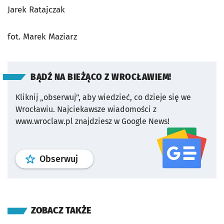
Jarek Ratajczak
fot. Marek Maziarz
BĄDŹ NA BIEŻĄCO Z WROCŁAWIEM!
Kliknij „obserwuj”, aby wiedzieć, co dzieje się we
Wrocławiu.
Najciekawsze wiadomości z
www.wroclaw.pl znajdziesz w Google News!
profil
google news
serwisu wroclaw
Obserwuj
ZOBACZ TAKŻE