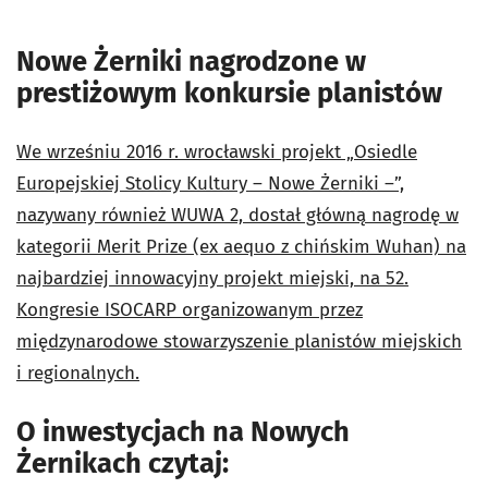
Nowe Żerniki nagrodzone w
prestiżowym konkursie planistów
We wrześniu 2016 r. wrocławski projekt „Osiedle
Europejskiej Stolicy Kultury – Nowe Żerniki –”,
nazywany również WUWA 2, dostał główną nagrodę w
kategorii Merit Prize (ex aequo z chińskim Wuhan) na
najbardziej innowacyjny projekt miejski, na 52.
Kongresie ISOCARP organizowanym przez
międzynarodowe stowarzyszenie planistów miejskich
i regionalnych.
O inwestycjach na Nowych
Żernikach czytaj: