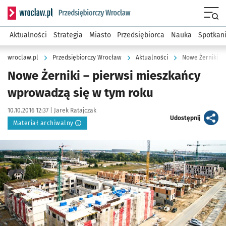
Serwis informacyjny wroclaw.pl podserwis: Strategia rozwo
Menu
Aktualności
Strategia
Miasto
Przedsiębiorca
Nauka
Spotkan
wroclaw.pl
Przedsiębiorczy Wrocław
Aktualności
Nowe Żerniki –
Nowe Żerniki – pierwsi mieszkańcy
wprowadzą się w tym roku
Data publikacji:
Autor:
10.10.2016 12:37 |
Jarek Ratajczak
artykuł
Udostępnij
Materiał archiwalny
Kliknij, aby powiększyć