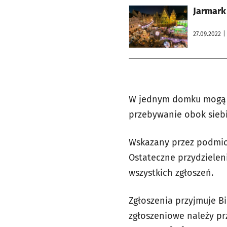
otworzy się w nowej karcie
Jarmark
27.09.2022
|
W jednym domku mogą 
przebywanie obok sie
Wskazany przez podmiot
Ostateczne przydzielen
wszystkich zgłoszeń.
Zgłoszenia przyjmuje B
zgłoszeniowe należy pr