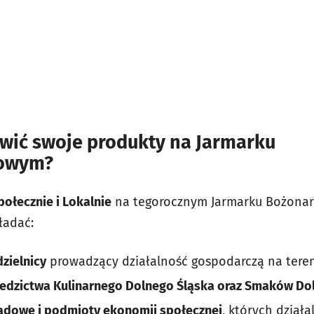
wić swoje produkty na Jarmarku
iowym?
połecznie i Lokalnie
na tegorocznym Jarmarku Bożona
ładać:
dzielnicy
prowadzący działalność gospodarczą na teren
ziedzictwa Kulinarnego Dolnego Śląska oraz Smaków Do
ądowe i podmioty ekonomii społecznej
, których dział