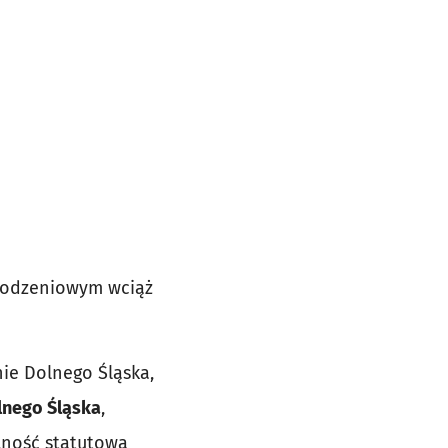
rodzeniowym wciąż
ie Dolnego Śląska,
lnego Śląska
,
alność statutowa