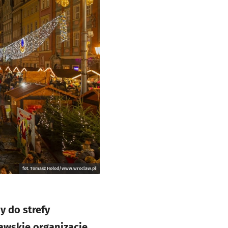
fot. Tomasz Hołod/www.wroclaw.pl
y do strefy
ławskie organizacje