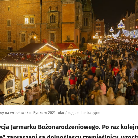
y na wrocławskim Rynku w 2021 roku / zdjęcie ilustracyjne
dycja Jarmarku Bożonarodzeniowego. Po raz kolejn
ie” zapraszani są dolnośląscy rzemieślnicy, wroc