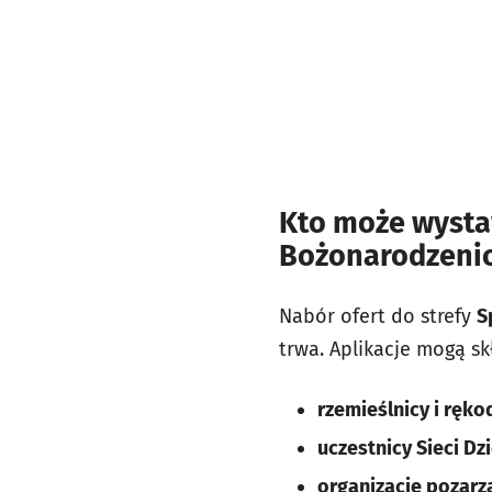
Kto może wysta
Bożonarodzen
Nabór ofert do strefy
S
trwa. Aplikacje mogą sk
rzemieślnicy i ręko
uczestnicy Sieci D
organizacje pozarz