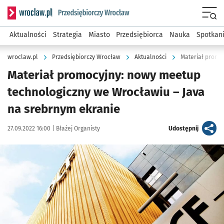
Serwis informacyjny wroclaw.pl podserwis: Strategia rozwo
Menu
Aktualności
Strategia
Miasto
Przedsiębiorca
Nauka
Spotkan
wroclaw.pl
Przedsiębiorczy Wrocław
Aktualności
Materiał promocyjny: nowy meetup
technologiczny we Wrocławiu – Java
na srebrnym ekranie
Data publikacji:
Autor:
artykuł
27.09.2022 16:00 |
Błażej Organisty
Udostępnij
Kliknij, aby powiększyć