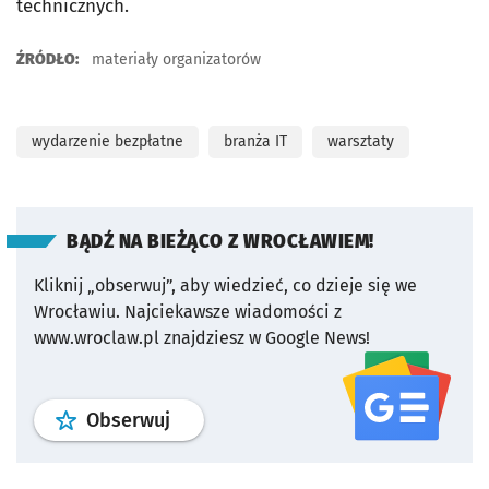
technicznych.
ŹRÓDŁO:
materiały organizatorów
wydarzenie bezpłatne
branża IT
warsztaty
BĄDŹ NA BIEŻĄCO Z WROCŁAWIEM!
Kliknij „obserwuj”, aby wiedzieć, co dzieje się we
Wrocławiu.
Najciekawsze wiadomości z
www.wroclaw.pl znajdziesz w Google News!
profil
google news
serwisu wroclaw
Obserwuj