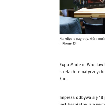
Na zdjęciu nagrody, które mo
i iPhone 13
Expo Made in Wroclaw t
strefach tematycznych:
Ład.
Impreza odbywa się 18
jest bezpłatny, ale wym