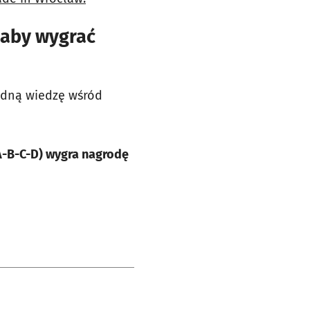
 aby wygrać
będną wiedzę wśród
A-B-C-D) wygra nagrodę
e