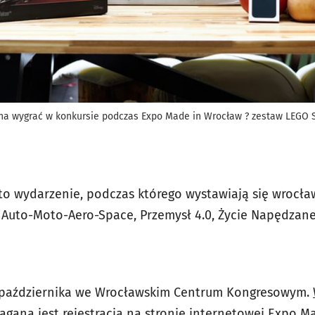
żna wygrać w konkursie podczas Expo Made in Wrocław ? zestaw LEGO S
o wydarzenie, podczas którego wystawiają się wrocław
 Auto-Moto-Aero-Space, Przemysł 4.0, Życie Napędzane
 października we Wrocławskim Centrum Kongresowym.
agana jest rejestracja na stronie internetowej Expo M