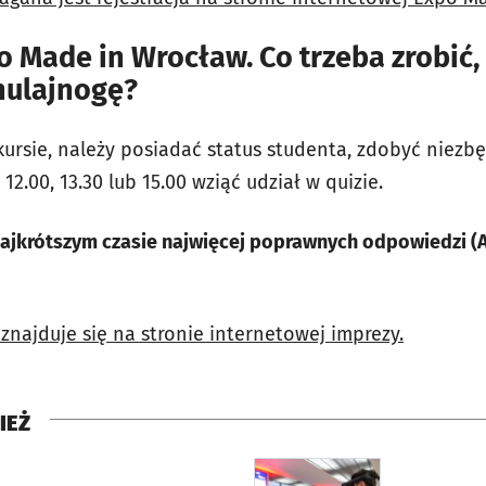
 Made in Wrocław. Co trzeba zrobić,
hulajnogę?
kursie, należy posiadać status studenta, zdobyć niez
2.00, 13.30 lub 15.00 wziąć udział w quizie.
 najkrótszym czasie najwięcej poprawnych odpowiedzi (
znajduje się na stronie internetowej imprezy.
IEŻ
rcie
otworzy się w nowej karci