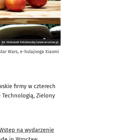
fot. Oleksandr Poliakovsky/www.wroclaw.pl
tar Wars, e-hulajnoga Xiaomi
skie firmy w czterech
 Technologią, Zielony
Wstęp na wydarzenie
ade in Wrocław.