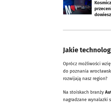
Kosmicz
przecen
dowiesz 
Jakie technolog
Oprócz możliwości wzię
do poznania wrocławskic
rozwijają nasz region?
Na stoiskach branży
Au
nagradzane wynalazki 