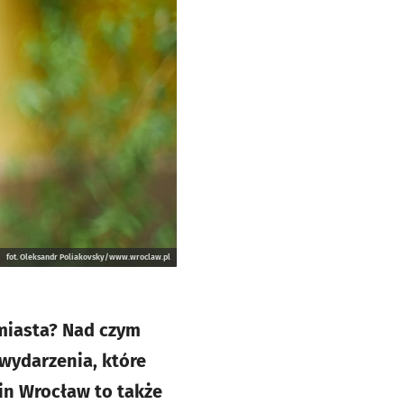
fot. Oleksandr Poliakovsky/www.wroclaw.pl
 miasta? Nad czym
 wydarzenia, które
 in Wrocław to także