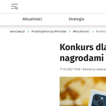
Menu główne portalu wroclaw.pl
Aktualności
Strategia
wroclaw.pl
Przedsiębiorczy Wrocław
Aktualności
Konkurs dl
nagrodami 
Data publikacji:
Autor:
17.10.2022 13:58 |
Redakcja www.wr
Kliknij, aby powiększyć