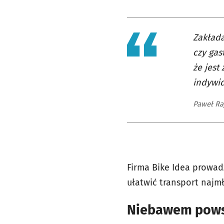
Zakłada
czy gas
że jest
indywid
Paweł Raj
Firma Bike Idea prowad
ułatwić transport najm
Niebawem powst