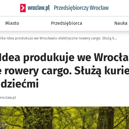
Serwis informacyjny wroclaw.pl podserwis: Strategi
Miasto
Przedsiębiorca
Nauka
Firma Bike Idea produkuje we Wrocławiu elektryczne rowery cargo. Służą kurierom i rodzinom z dziećmi
 Idea produkuje we Wrocł
 rowery cargo. Służą kuri
 dziećmi
roclaw.pl
ię