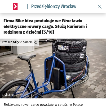
Wróć 
Serwis informacyjny wroclaw.pl podserwis: Strategia rozwo
Firma Bike Idea produkuje we Wrocławiu
elektryczne rowery cargo. Służą kurierom i
rodzinom z dziećmi [5/10]
Przesuń zdjęcie palcem
urvis.bike
Elektryczny rower cargo powstaje w całości w Polsce