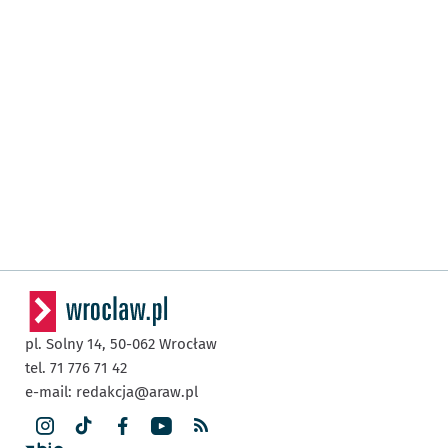
pl. Solny 14,
50-062
Wrocław
tel. 71 776 71 42
e-mail:
redakcja@araw.pl