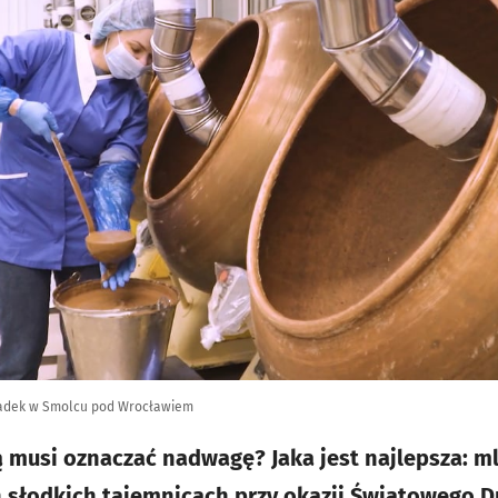
oladek w Smolcu pod Wrocławiem
ą musi oznaczać nadwagę? Jaka jest najlepsza: m
ch słodkich tajemnicach przy okazji Światowego D