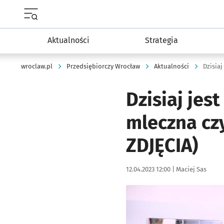
Menu główne portalu wroclaw.pl
Aktualności
Strategia
wroclaw.pl
Przedsiębiorczy Wrocław
Aktualności
Dzisiaj jes
mleczna czy
ZDJĘCIA)
Data publikacji:
Autor:
12.04.2023 12:00 |
Maciej Sas
Kliknij, aby powiększyć