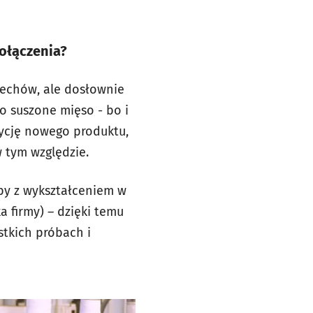
ołączenia?
echów, ale dosłownie
po suszone mięso - bo i
ycję nowego produktu,
w tym względzie.
by z wykształceniem w
a firmy) – dzięki temu
tkich próbach i