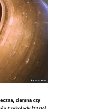
fot. Wroclaw.tv
leczna, ciemna czy
nia Czekolady (12.04)