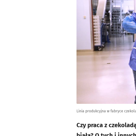
Linia produkcyjna w fabryce czek
Czy praca z czekolad
biała? O tych i inny