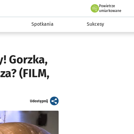
Powietrze
we Wrocławiu
a rozwoju przedsiębiorczości miasta Wrocławia
umiarkowane
Spotkania
Sukcesy
y! Gorzka,
za? (FILM,
artykuł
Udostępnij