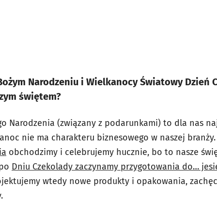
Bożym Narodzeniu i Wielkanocy Światowy Dzień C
szym świętem?
go Narodzenia (związany z podarunkami) to dla nas na
anoc nie ma charakteru biznesowego w naszej branży.
ia
obchodzimy i celebrujemy hucznie, bo to nasze świ
 po
Dniu Czekolady zaczynamy przygotowania do… jesi
rojektujemy wtedy nowe produkty i opakowania, zachę
.