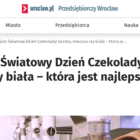
Serwis informacyjny wroclaw.pl podserwis: Strategi
Miasto
Przedsiębiorca
Nauka
Dzisiaj jest Światowy Dzień Czekolady! Gorzka, mleczna czy biała – która jest najlepsza? (FILM, ZDJĘCIA)
t Światowy Dzień Czekolad
 biała – która jest najleps