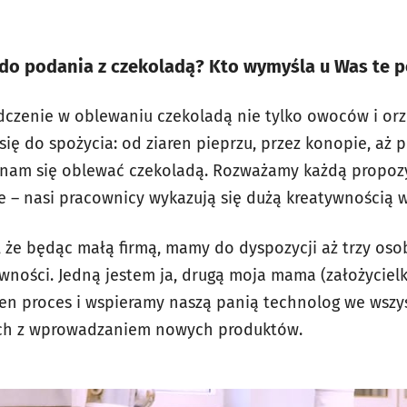
 do podania z czekoladą? Kto wymyśla u Was te p
zenie w oblewaniu czekoladą nie tylko owoców i orz
się do spożycia: od ziaren pieprzu, przez konopie, aż 
o nam się oblewać czekoladą. Rozważamy każdą propoz
ie – nasi pracownicy wykazują się dużą kreatywnością 
że będąc małą firmą, mamy do dyspozycji aż trzy oso
wności. Jedną jestem ja, drugą moja mama (założycielk
n proces i wspieramy naszą panią technolog we wszys
ych z wprowadzaniem nowych produktów.