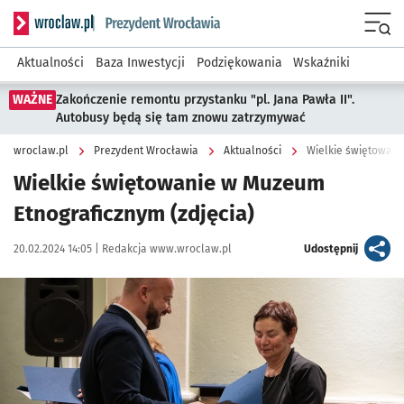
Serwis informacyjny wroclaw.pl podserwis: Prezydent Wroc
Menu
Aktualności
Baza Inwestycji
Podziękowania
Wskaźniki
WAŻNE
Zakończenie remontu przystanku "pl. Jana Pawła II".
Autobusy będą się tam znowu zatrzymywać
wroclaw.pl
Prezydent Wrocławia
Aktualności
Wielkie świętowani
Wielkie świętowanie w Muzeum
Etnograficznym (zdjęcia)
Data publikacji:
Autor:
artykuł
20.02.2024 14:05 |
Redakcja www.wroclaw.pl
Udostępnij
Kliknij, aby zobaczyć galerię