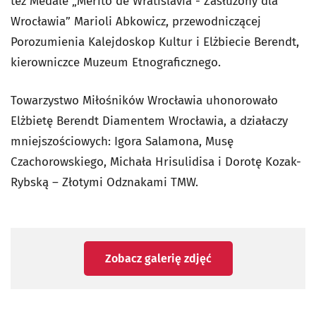
też Medale „Merito de Wratislavia - Zasłużony dla
Wrocławia” Marioli Abkowicz, przewodniczącej
Porozumienia Kalejdoskop Kultur i Elżbiecie Berendt,
kierowniczce Muzeum Etnograficznego.
Towarzystwo Miłośników Wrocławia uhonorowało
Elżbietę Berendt Diamentem Wrocławia, a działaczy
mniejszościowych: Igora Salamona, Musę
Czachorowskiego, Michała Hrisulidisa i Dorotę Kozak-
Rybską – Złotymi Odznakami TMW.
Zobacz galerię zdjęć