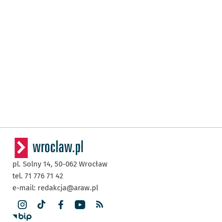
pl. Solny 14,
50-062
Wrocław
tel. 71 776 71 42
e-mail:
redakcja@araw.pl