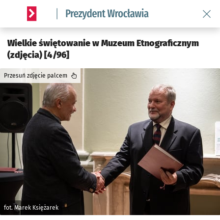
Wróć 
Serwis informacyjny wroclaw.pl podserwis: Prezydent Wroc
Wielkie świętowanie w Muzeum Etnograficznym
(zdjęcia) [4/96]
Przesuń zdjęcie palcem
fot. Marek Księżarek