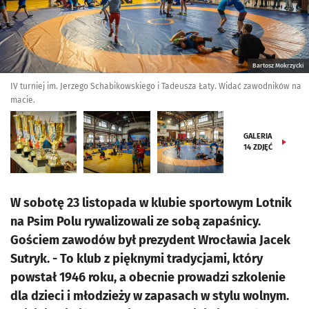
Bartosz Mokrzycki
IV turniej im. Jerzego Schabikowskiego i Tadeusza Łaty. Widać zawodników na
macie.
GALERIA
14
ZDJĘĆ
W sobotę 23 listopada w klubie sportowym Lotnik
na Psim Polu rywalizowali ze sobą zapaśnicy.
Gościem zawodów był prezydent Wrocławia Jacek
Sutryk. - To klub z pięknymi tradycjami, który
powstał 1946 roku, a obecnie prowadzi szkolenie
dla dzieci i młodzieży w zapasach w stylu wolnym.