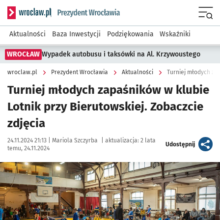
Serwis informacyjny wroclaw.pl podserwis: Prezydent Wroc
Menu
Aktualności
Baza Inwestycji
Podziękowania
Wskaźniki
WROCŁAW
Wypadek autobusu i taksówki na Al. Krzywoustego
wroclaw.pl
Prezydent Wrocławia
Aktualności
Turniej młodych zap
Turniej młodych zapaśników w klubie
Lotnik przy Bierutowskiej. Zobaczcie
zdjęcia
Data publikacji:
Autor:
24.11.2024 21:13 |
Mariola Szczyrba
|
aktualizacja:
2 lata
artykuł
Udostępnij
temu, 24.11.2024
Kliknij, aby zobaczyć galerię