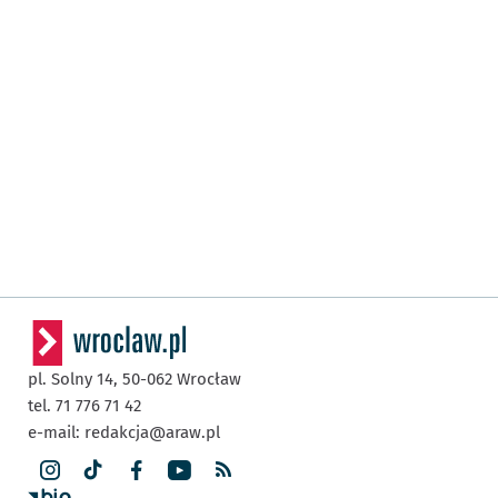
pl. Solny 14,
50-062
Wrocław
tel. 71 776 71 42
e-mail:
redakcja@araw.pl