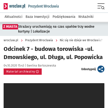
Serwis informacyjny wroclaw.pl podserwis: Prezydent Wroc
Menu
Aktualności
Baza Inwestycji
Podziękowania
Wskaźniki
Z MIASTA
Strażacy uruchamiają na czas upałów trzy wodne
kurtyny | Lokalizacje
wroclaw.pl
Prezydent Wrocławia
Nic się nie dzieje we Wrocławiu?
Odcinek 7 - budowa torowiska -ul.
Dmowskiego, ul. Długa, ul. Popowicka
Data publikacji:
Autor:
04.10.2020 15:43 |
Ewelina Bartoszewska
artykuł
Udostępnij
Materiał archiwalny