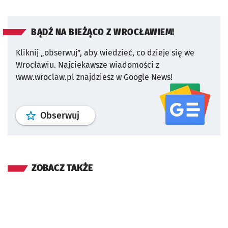
BĄDŹ NA BIEŻĄCO Z WROCŁAWIEM!
Kliknij „obserwuj”, aby wiedzieć, co dzieje się we
Wrocławiu.
Najciekawsze wiadomości z
www.wroclaw.pl znajdziesz w Google News!
profil
google news
serwisu wroclaw
Obserwuj
ZOBACZ TAKŻE