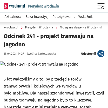
Serwis informacyjny wroclaw.pl podserwis: Prezydent Wroc
Menu
Aktualności
Baza Inwestycji
Podziękowania
Wskaźniki
wroclaw.pl
Prezydent Wrocławia
Nic się nie dzieje we Wrocławiu?
Odcinek 241 - projekt tramwaju na
Jagodno
Data publikacji:
Autor:
artykuł
18.04.2024 14:27 |
Ewelina Bartoszewska
Udostępnij
Kliknij, aby powiększyć
5 lat walczyliśmy o to, by przecięcie torów
tramwajowych i kolejowych we Wrocławiu
było
możliwe. Dla naszej sztandarowej inwestycji, czyli
budowy tramwaju na Jagodno było to kluczowe.
Nareszcie mamy ministerialne wytyczne, zostały