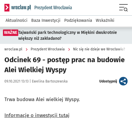
Serwis informacyjny wroclaw.pl podserwis: Prezydent Wroc
Menu
Aktualności
Baza Inwestycji
Podziękowania
Wskaźniki
WAŻNE
Tajwański park technologiczny w Miękini dwukrotnie
większy niż zakładano?
wroclaw.pl
Prezydent Wrocławia
Nic się nie dzieje we Wrocławiu?
Odcinek 69 - postęp prac na budowie
Alei Wielkiej Wyspy
Data publikacji:
Autor:
artykuł
09.10.2021 13:13 |
Ewelina Bartoszewska
Udostępnij
Trwa budowa Alei wielkiej Wyspy.
Informacje o inwestycji tutaj