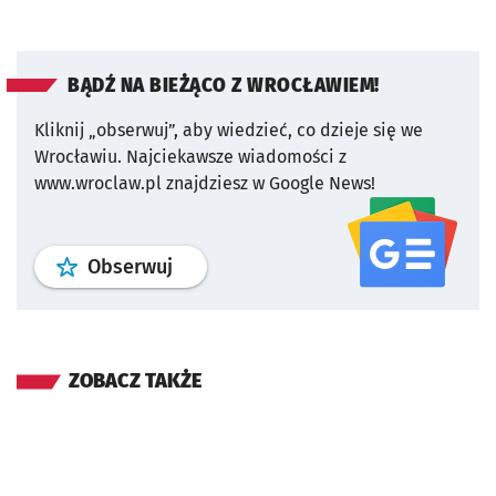
BĄDŹ NA BIEŻĄCO Z WROCŁAWIEM!
Kliknij „obserwuj”, aby wiedzieć, co dzieje się we
Wrocławiu.
Najciekawsze wiadomości z
www.wroclaw.pl znajdziesz w Google News!
profil
google news
serwisu wroclaw
Obserwuj
ZOBACZ TAKŻE