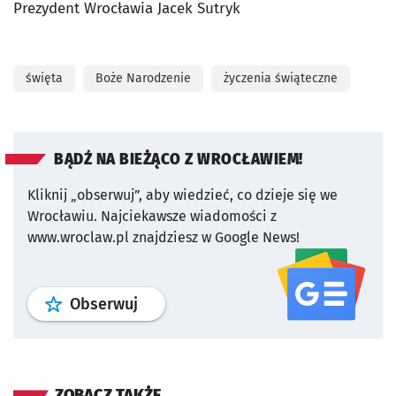
Prezydent Wrocławia Jacek Sutryk
święta
Boże Narodzenie
życzenia świąteczne
BĄDŹ NA BIEŻĄCO Z WROCŁAWIEM!
Kliknij „obserwuj”, aby wiedzieć, co dzieje się we
Wrocławiu.
Najciekawsze wiadomości z
www.wroclaw.pl znajdziesz w Google News!
profil
google news
serwisu wroclaw
Obserwuj
ZOBACZ TAKŻE