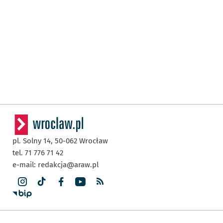
pl. Solny 14,
50-062
Wrocław
tel. 71 776 71 42
e-mail:
redakcja@araw.pl