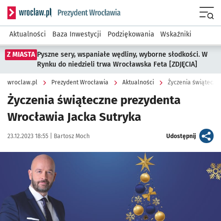
Serwis informacyjny wroclaw.pl podserwis: Prezydent Wroc
Menu
Aktualności
Baza Inwestycji
Podziękowania
Wskaźniki
Z MIASTA
Pyszne sery, wspaniałe wędliny, wyborne słodkości. W
Rynku do niedzieli trwa Wrocławska Feta [ZDJĘCIA]
wroclaw.pl
Prezydent Wrocławia
Aktualności
Życzenia świąteczn
Życzenia świąteczne prezydenta
Wrocławia Jacka Sutryka
Data publikacji:
Autor:
artykuł
23.12.2023 18:55 |
Bartosz Moch
Udostępnij
Kliknij, aby powiększyć