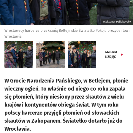
Oleksandr Poliakovsky
Wrocławscy harcerze przekazują Betlejmskie Światełko Pokoju prezydentowi
Wrocławia
GALERIA
6
ZDJĘĆ
W Grocie Narodzenia Pańskiego, w Betlejem, płonie
wieczny ogień. To właśnie od niego co roku zapala
się płomień, który niesiony przez skautów z wielu
krajów i kontynentów obiega świat. W tym roku
polscy harcerze przyjęli płomień od słowackich
skautów w Zakopanem. Światełko dotarło już do
Wrocławia.