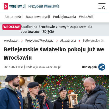
Serwis informacyjny wroclaw.pl podserwis: Prezydent Wroc
Menu
Aktualności
Baza Inwestycji
Podziękowania
Wskaźniki
WROCŁAW
Stadion na Brochowie z nowym zapleczem dla
sportowców | ZDJĘCIA
wroclaw.pl
Prezydent Wrocławia
Aktualności
Betlejemskie świat
Betlejemskie światełko pokoju już we
Wrocławiu
Data publikacji:
Autor:
artykuł
28.12.2023 17:41 |
Redakcja www.wroclaw.pl
Udostępnij
Kliknij, aby zobaczyć galerię