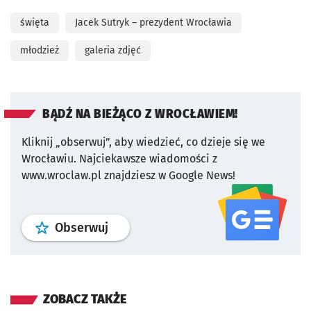
święta
Jacek Sutryk – prezydent Wrocławia
młodzież
galeria zdjęć
BĄDŹ NA BIEŻĄCO Z WROCŁAWIEM!
Kliknij „obserwuj”, aby wiedzieć, co dzieje się we
Wrocławiu.
Najciekawsze wiadomości z
www.wroclaw.pl znajdziesz w Google News!
profil
google news
serwisu wroclaw
Obserwuj
ZOBACZ TAKŻE