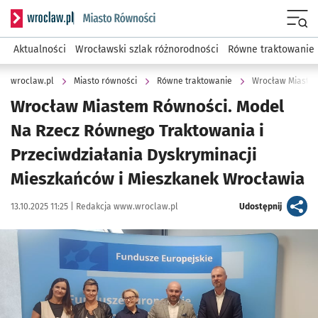
Serwis informacyjny wroclaw.pl podserwis: Miasto równości
Menu
Aktualności
Wrocławski szlak różnorodności
Równe traktowanie
wroclaw.pl
Miasto równości
Równe traktowanie
Wrocław Miastem Równości. Model
Na Rzecz Równego Traktowania i
Przeciwdziałania Dyskryminacji
Mieszkańców i Mieszkanek Wrocławia
Data publikacji:
Autor:
artykuł
13.10.2025 11:25 |
Redakcja www.wroclaw.pl
Udostępnij
Kliknij, aby powiększyć