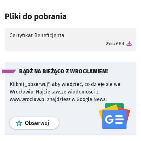
Pliki do pobrania
Certyfikat Beneficjenta
otworzy się w nowej karcie
293.79 KB
BĄDŹ NA BIEŻĄCO Z WROCŁAWIEM!
Kliknij „obserwuj”, aby wiedzieć, co dzieje się we
Wrocławiu.
Najciekawsze wiadomości z
www.wroclaw.pl znajdziesz w Google News!
profil
google news
serwisu wroclaw
Obserwuj