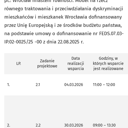
pt.: Wrocław miastem równości. Model na rzecz
równego traktowania i przeciwdziałania dyskryminacji
mieszkańców i mieszkanek Wrocławia dofinansowany
przez Unię Europejską i ze środków budżetu państwa,
na podstawie umowy o dofinansowanie nr FEDS.07.03-
IP.02-0025/25 -00 z dnia 22.08.2025 r.
Data
Godziny, w
Zadanie
LP.
realizacji
których
wsparcie
projektowe
wsparcia
jest realizowane
1.
2.1
04.03.2026
11:00 – 12:00
2.
2.2
30.03.2026
09:00 – 13:30