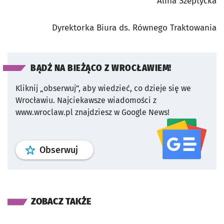
Alina Szeptycka
Dyrektorka Biura ds. Równego Traktowania
BĄDŹ NA BIEŻĄCO Z WROCŁAWIEM!
Kliknij „obserwuj”, aby wiedzieć, co dzieje się we
Wrocławiu.
Najciekawsze wiadomości z
www.wroclaw.pl znajdziesz w Google News!
profil
google news
serwisu wroclaw
Obserwuj
ZOBACZ TAKŻE