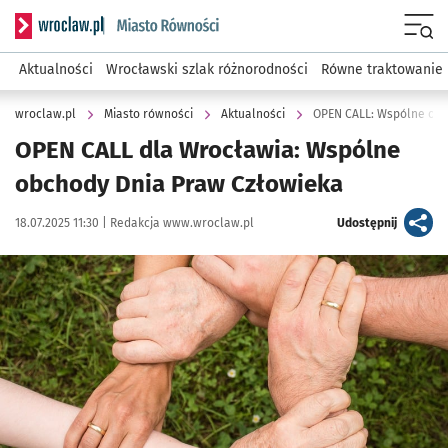
Serwis informacyjny wroclaw.pl podserwis: Miasto równości
Menu
Aktualności
Wrocławski szlak różnorodności
Równe traktowanie
wroclaw.pl
Miasto równości
Aktualności
OPEN CALL: Wspólne obc
OPEN CALL dla Wrocławia: Wspólne
obchody Dnia Praw Człowieka
Data publikacji:
Autor:
artykuł
18.07.2025 11:30 |
Redakcja www.wroclaw.pl
Udostępnij
Kliknij, aby powiększyć