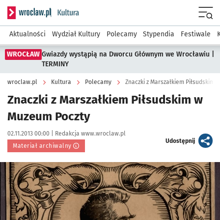
Serwis informacyjny wroclaw.pl podserwis: Kultura
Menu
Aktualności
Wydział Kultury
Polecamy
Stypendia
Festiwale
WROCŁAW
Gwiazdy wystąpią na Dworcu Głównym we Wrocławiu |
TERMINY
wroclaw.pl
Kultura
Polecamy
Znaczki z Marszałkiem Piłsudskim 
Znaczki z Marszałkiem Piłsudskim w
Muzeum Poczty
Data publikacji:
Autor:
02.11.2013 00:00 |
Redakcja www.wroclaw.pl
artykuł
Udostępnij
Materiał archiwalny
Kliknij, aby powiększyć