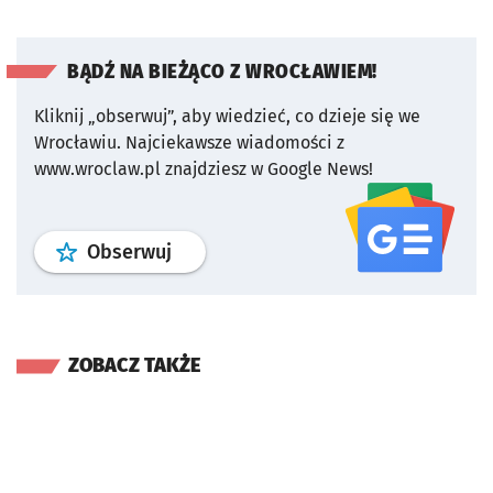
BĄDŹ NA BIEŻĄCO Z WROCŁAWIEM!
Kliknij „obserwuj”, aby wiedzieć, co dzieje się we
Wrocławiu.
Najciekawsze wiadomości z
www.wroclaw.pl znajdziesz w Google News!
profil
google news
serwisu wroclaw
Obserwuj
ZOBACZ TAKŻE