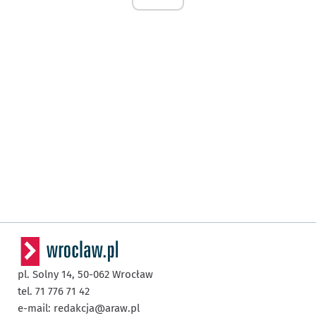
pl. Solny 14,
50-062
Wrocław
tel. 71 776 71 42
e-mail:
redakcja@araw.pl