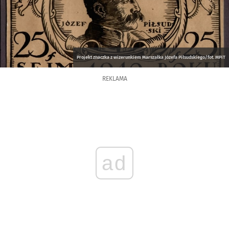
Projekt znaczka z wizerunkiem Marszałka Józefa Piłsudskiego/fot. MPiT
REKLAMA
ad