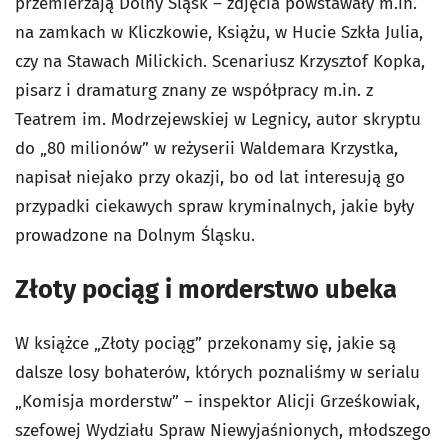
przemierzają Dolny Śląsk – zdjęcia powstawały m.in.
na zamkach w Kliczkowie, Książu, w Hucie Szkła Julia,
czy na Stawach Milickich. Scenariusz Krzysztof Kopka,
pisarz i dramaturg znany ze współpracy m.in. z
Teatrem im. Modrzejewskiej w Legnicy, autor skryptu
do „80 milionów” w reżyserii Waldemara Krzystka,
napisał niejako przy okazji, bo od lat interesują go
przypadki ciekawych spraw kryminalnych, jakie były
prowadzone na Dolnym Śląsku.
Złoty pociąg i morderstwo ubeka
W książce „Złoty pociąg” przekonamy się, jakie są
dalsze losy bohaterów, których poznaliśmy w serialu
„Komisja morderstw” – inspektor Alicji Grześkowiak,
szefowej Wydziału Spraw Niewyjaśnionych, młodszego