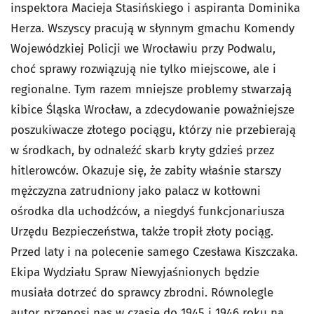
inspektora Macieja Stasińskiego i aspiranta Dominika
Herza. Wszyscy pracują w słynnym gmachu Komendy
Wojewódzkiej Policji we Wrocławiu przy Podwalu,
choć sprawy rozwiązują nie tylko miejscowe, ale i
regionalne. Tym razem mniejsze problemy stwarzają
kibice Śląska Wrocław, a zdecydowanie poważniejsze
poszukiwacze złotego pociągu, którzy nie przebierają
w środkach, by odnaleźć skarb kryty gdzieś przez
hitlerowców. Okazuje się, że zabity właśnie starszy
mężczyzna zatrudniony jako palacz w kotłowni
ośrodka dla uchodźców, a niegdyś funkcjonariusza
Urzędu Bezpieczeństwa, także tropił złoty pociąg.
Przed laty i na polecenie samego Czesława Kiszczaka.
Ekipa Wydziału Spraw Niewyjaśnionych będzie
musiała dotrzeć do sprawcy zbrodni. Równolegle
autor przenosi nas w czasie do 1945 i 1946 roku na