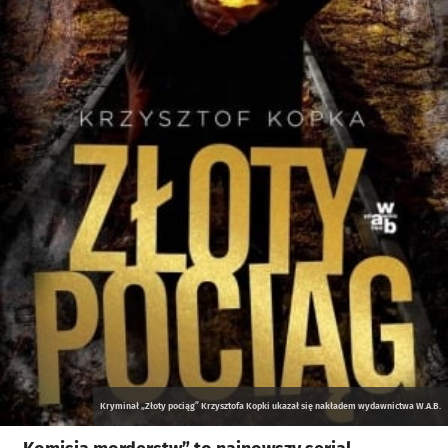
Kryminał „Złoty pociąg” Krzysztofa Kopki ukazał się nakładem wydawnictwa W.A.B.