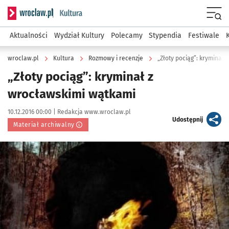
Serwis informacyjny wroclaw.pl podserwis: Kultura
Menu
Aktualności
Wydział Kultury
Polecamy
Stypendia
Festiwale
wroclaw.pl
Kultura
Rozmowy i recenzje
„Złoty pociąg”: kryminał
„Złoty pociąg”: kryminał z
wrocławskimi wątkami
Data publikacji:
Autor:
10.12.2016 00:00 |
Redakcja www.wroclaw.pl
artykuł
Udostępnij
Materiał archiwalny
Kliknij, aby powiększyć