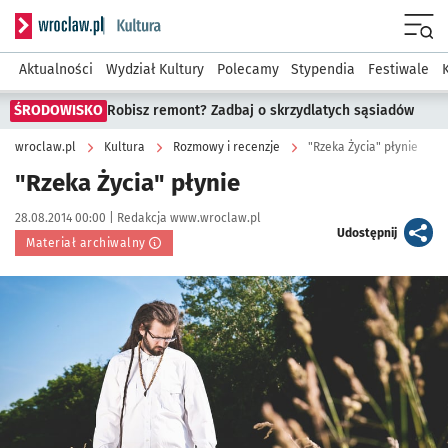
Serwis informacyjny wroclaw.pl podserwis: Kultura
Menu
Aktualności
Wydział Kultury
Polecamy
Stypendia
Festiwale
ŚRODOWISKO
Robisz remont? Zadbaj o skrzydlatych sąsiadów
wroclaw.pl
Kultura
Rozmowy i recenzje
"Rzeka Życia" płynie
"Rzeka Życia" płynie
Data publikacji:
Autor:
28.08.2014 00:00 |
Redakcja www.wroclaw.pl
artykuł
Udostępnij
Materiał archiwalny
Kliknij, aby powiększyć