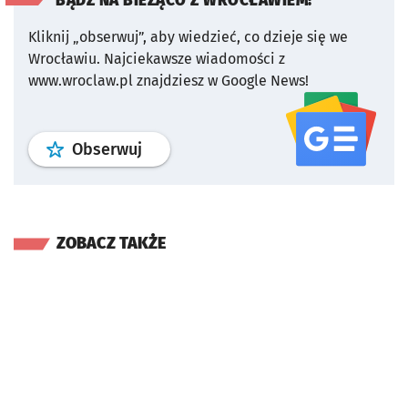
BĄDŹ NA BIEŻĄCO Z WROCŁAWIEM!
Kliknij „obserwuj”, aby wiedzieć, co dzieje się we
Wrocławiu.
Najciekawsze wiadomości z
www.wroclaw.pl znajdziesz w Google News!
profil
google news
serwisu wroclaw
Obserwuj
ZOBACZ TAKŻE