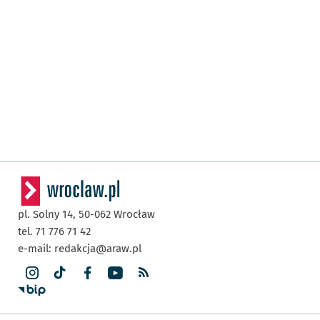
pl. Solny 14,
50-062
Wrocław
tel. 71 776 71 42
e-mail:
redakcja@araw.pl