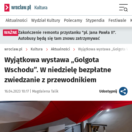
Serwis informacyjny wroclaw.pl podserwis: Kultura
Menu
Aktualności
Wydział Kultury
Polecamy
Stypendia
Festiwale
WAŻNE
Zakończenie remontu przystanku "pl. Jana Pawła II".
Autobusy będą się tam znowu zatrzymywać
wroclaw.pl
Kultura
Aktualności
Wyjątkowa wystawa „Golgota
Wschodu”. W niedzielę bezpłatne
zwiedzanie z przewodnikiem
Data publikacji:
Autor:
artykuł
16.04.2023 10:17 |
Magdalena Talik
Udostępnij
Kliknij, aby powiększyć