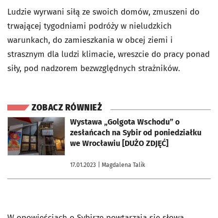
Ludzie wyrwani siłą ze swoich domów, zmuszeni do
trwającej tygodniami podróży w nieludzkich
warunkach, do zamieszkania w obcej ziemi i
strasznym dla ludzi klimacie, wreszcie do pracy ponad
siły, pod nadzorem bezwzględnych strażników.
ZOBACZ RÓWNIEŻ
otworzy się w nowej karcie
Wystawa „Golgota Wschodu” o
zesłańcach na Sybir od poniedziałku
we Wrocławiu [DUŻO ZDJĘĆ]
17.01.2023
| Magdalena Talik
W opowieściach o Sybirze powtarzają się słowa