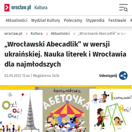
Serwis informacyjny wroclaw.pl podserwis: Kultura
Menu
Aktualności
Wydział Kultury
Polecamy
Stypendia
Festiwale
wroclaw.pl
Kultura
Aktualności
„Wrocławski Abecadlik” w wersji
ukraińskiej. Nauka literek i Wrocławia
dla najmłodszych
Data publikacji:
Autor:
artykuł
02.05.2022 12:44 |
Magdalena Talik
Udostępnij
Kliknij, aby powiększyć