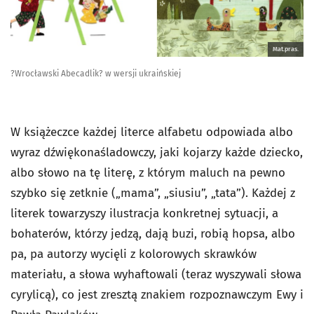
Mat.pras.
?Wrocławski Abecadlik? w wersji ukraińskiej
W książeczce każdej literce alfabetu odpowiada albo
wyraz dźwiękonaśladowczy, jaki kojarzy każde dziecko,
albo słowo na tę literę, z którym maluch na pewno
szybko się zetknie („mama”, „siusiu”, „tata”). Każdej z
literek towarzyszy ilustracja konkretnej sytuacji, a
bohaterów, którzy jedzą, dają buzi, robią hopsa, albo
pa, pa autorzy wycięli z kolorowych skrawków
materiału, a słowa wyhaftowali (teraz wyszywali słowa
cyrylicą), co jest zresztą znakiem rozpoznawczym Ewy i