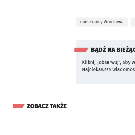
mieszkańcy Wrocławia
BĄDŹ NA BIEŻĄ
Kliknij „obserwuj”, aby 
Najciekawsze wiadomośc
ZOBACZ TAKŻE