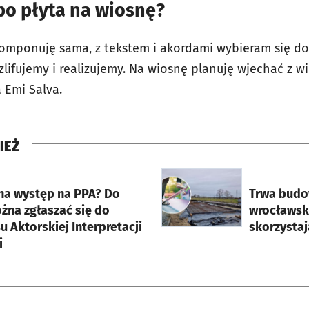
bo płyta na wiosnę?
komponuję sama, z tekstem i akordami wybieram się d
zlifujemy i realizujemy. Na wiosnę planuję wjechać z 
 Emi Salva.
IEŻ
rcie
otworzy się w nowej karci
na występ na PPA? Do
Trwa budo
żna zgłaszać się do
wrocławsk
 Aktorskiej Interpretacji
skorzystaj
i