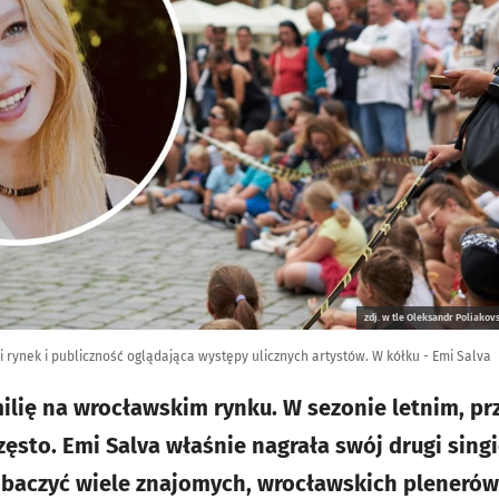
zdj. w tle Oleksandr Poliakov
 rynek i publiczność oglądająca występy ulicznych artystów. W kółku - Emi Salva
ilię na wrocławskim rynku. W sezonie letnim, prz
ęsto. Emi Salva właśnie nagrała swój drugi singi
baczyć wiele znajomych, wrocławskich plenerów.