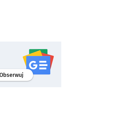
profil
google news
serwisu wroclaw.pl
Obserwuj