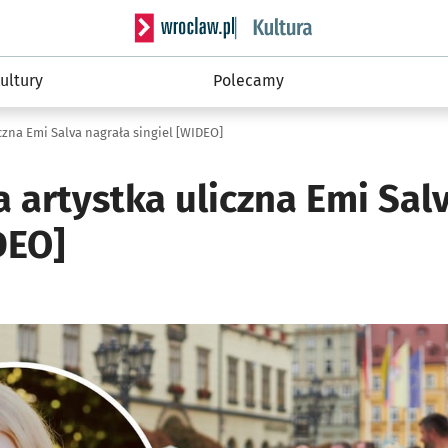
Serwis informacyjny wroclaw.pl podserwis: 
ultury
Polecamy
czna Emi Salva nagrała singiel [WIDEO]
 artystka uliczna Emi Sal
DEO]