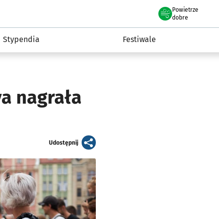
Powietrze
we Wrocławiu
Kultura
dobre
Stypendia
Festiwale
va nagrała
artykuł
Udostępnij