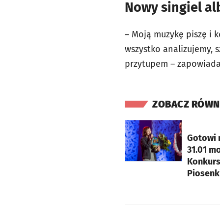
Nowy singiel al
– Moją muzykę piszę i 
wszystko analizujemy, s
przytupem – zapowiada
ZOBACZ RÓWN
otworzy się w nowej ka
Gotowi 
31.01 mo
Konkursu
Piosenk