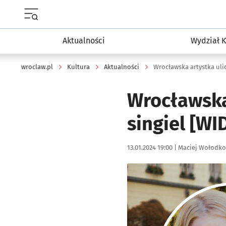
Menu główne portalu wroclaw.pl
Aktualności
Wydział K
wroclaw.pl
Kultura
Aktualności
Wrocławska artystka uli
Wrocławska
singiel [WI
Data publikacji:
Autor:
13.01.2024 19:00 |
Maciej Wołodko
Kliknij, aby powiększyć