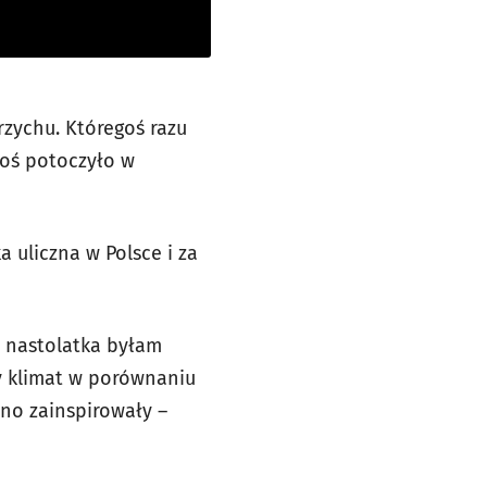
rzychu. Któregoś razu
akoś potoczyło w
 uliczna w Polsce i za
ko nastolatka byłam
y klimat w porównaniu
cno zainspirowały –