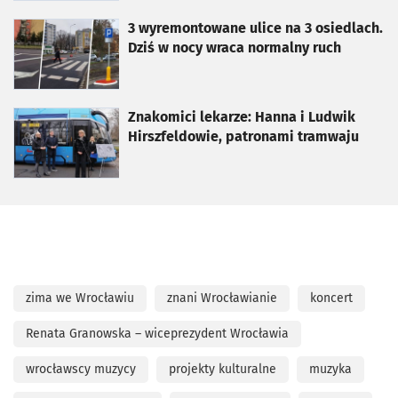
otworzy się w nowej karcie
3 wyremontowane ulice na 3 osiedlach.
Dziś w nocy wraca normalny ruch
otworzy się w nowej karcie
Znakomici lekarze: Hanna i Ludwik
Hirszfeldowie, patronami tramwaju
zima we Wrocławiu
znani Wrocławianie
koncert
Renata Granowska – wiceprezydent Wrocławia
wrocławscy muzycy
projekty kulturalne
muzyka