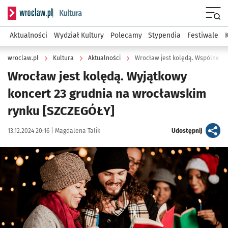
Serwis informacyjny wroclaw.pl podserwis: Kultura
Menu
Aktualności
Wydział Kultury
Polecamy
Stypendia
Festiwale
wroclaw.pl
Kultura
Aktualności
Wrocław jest kolędą. Wspólne ko
Wrocław jest kolędą. Wyjątkowy
koncert 23 grudnia na wrocławskim
rynku [SZCZEGÓŁY]
Data publikacji:
Autor:
artykuł
13.12.2024 20:16 |
Magdalena Talik
Udostępnij
Kliknij, aby powiększyć