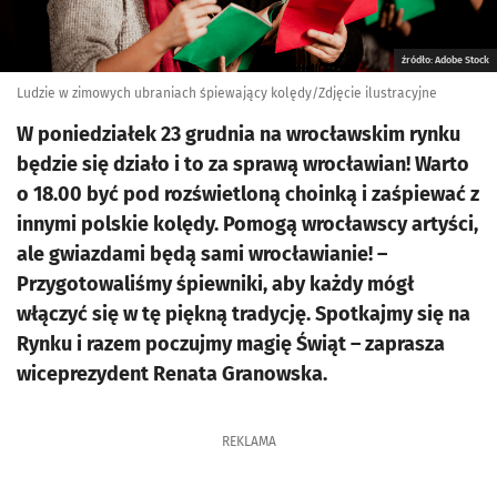
źródło: Adobe Stock
Ludzie w zimowych ubraniach śpiewający kolędy/Zdjęcie ilustracyjne
W poniedziałek 23 grudnia na wrocławskim rynku
będzie się działo i to za sprawą wrocławian! Warto
o 18.00 być pod rozświetloną choinką i zaśpiewać z
innymi polskie kolędy. Pomogą wrocławscy artyści,
ale gwiazdami będą sami wrocławianie! –
Przygotowaliśmy śpiewniki, aby każdy mógł
włączyć się w tę piękną tradycję. Spotkajmy się na
Rynku i razem poczujmy magię Świąt – zaprasza
wiceprezydent Renata Granowska.
REKLAMA