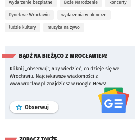
wydarzenie bezpłatne
Boże Narodzenie
koncerty
Rynek we Wrocławiu
wydarzenia w plenerze
ludzie kultury
muzyka na żywo
BĄDŹ NA BIEŻĄCO Z WROCŁAWIEM!
Kliknij „obserwuj”, aby wiedzieć, co dzieje się we
Wrocławiu.
Najciekawsze wiadomości z
www.wroclaw.pl znajdziesz w Google News!
profil
google news
serwisu wroclaw
Obserwuj
ZOBACZ TAKŻE