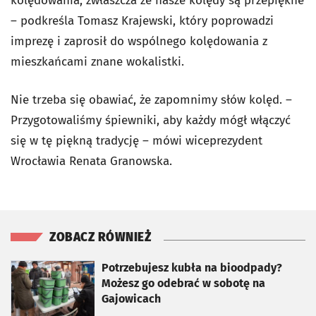
kolędowania, zwłaszcza że nasze kolędy są przepiękne
– podkreśla Tomasz Krajewski, który poprowadzi
imprezę i zaprosił do wspólnego kolędowania z
mieszkańcami znane wokalistki.
Nie trzeba się obawiać, że zapomnimy słów kolęd. –
Przygotowaliśmy śpiewniki, aby każdy mógł włączyć
się w tę piękną tradycję – mówi wiceprezydent
Wrocławia Renata Granowska.
ZOBACZ RÓWNIEŻ
otworzy się w nowej karcie
Potrzebujesz kubła na bioodpady?
Możesz go odebrać w sobotę na
Gajowicach