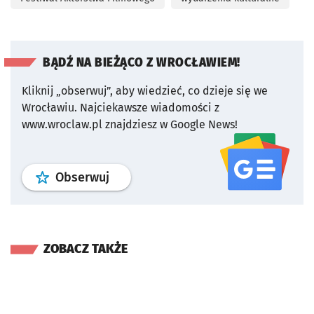
BĄDŹ NA BIEŻĄCO Z WROCŁAWIEM!
Kliknij „obserwuj”, aby wiedzieć, co dzieje się we
Wrocławiu.
Najciekawsze wiadomości z
www.wroclaw.pl znajdziesz w Google News!
profil
google news
serwisu wroclaw
Obserwuj
ZOBACZ TAKŻE