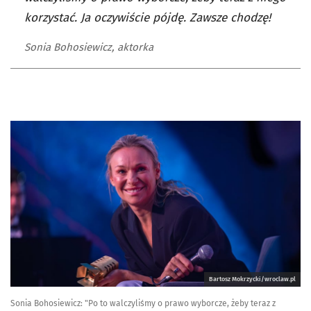
korzystać. Ja oczywiście pójdę. Zawsze chodzę!
Sonia Bohosiewicz, aktorka
Bartosz Mokrzycki/wroclaw.pl
Sonia Bohosiewicz: "Po to walczyliśmy o prawo wyborcze, żeby teraz z