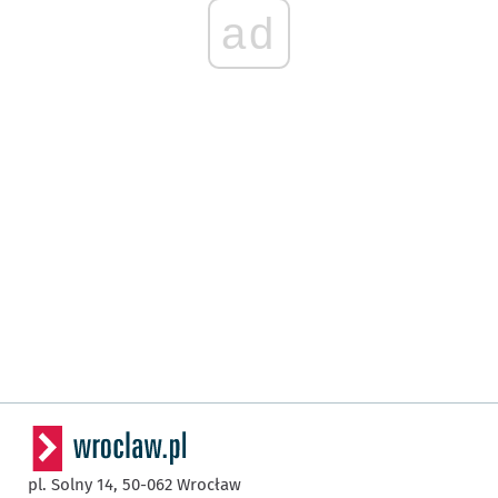
ad
pl. Solny 14,
50-062
Wrocław