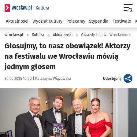
Serwis informacyjny wroclaw.pl podserwis: Kultura
Menu
Aktualności
Wydział Kultury
Polecamy
Stypendia
Festiwale
wroclaw.pl
Kultura
Aktualności
Gwiazdy kina we Wrocławiu: Nie 
Głosujmy, to nasz obowiązek! Aktorzy
na festiwalu we Wrocławiu mówią
jednym głosem
Data publikacji:
Autor:
artykuł
30.05.2025 10:00 |
Katarzyna Wiązowska
Udostępnij
Kliknij, aby powiększyć