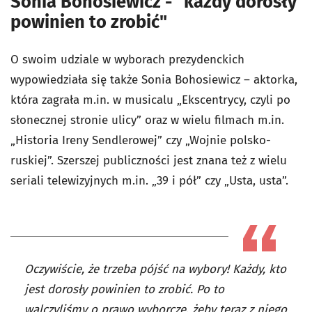
Sonia Bohosiewicz - "każdy dorosły
powinien to zrobić"
O swoim udziale w wyborach prezydenckich
wypowiedziała się także Sonia Bohosiewicz – aktorka,
która zagrała m.in. w musicalu „Ekscentrycy, czyli po
słonecznej stronie ulicy” oraz w wielu filmach m.in.
„Historia Ireny Sendlerowej” czy „Wojnie polsko-
ruskiej”. Szerszej publiczności jest znana też z wielu
seriali telewizyjnych m.in. „39 i pół” czy „Usta, usta”.
Oczywiście, że trzeba pójść na wybory! Każdy, kto
jest dorosły powinien to zrobić. Po to
walczyliśmy o prawo wyborcze, żeby teraz z niego