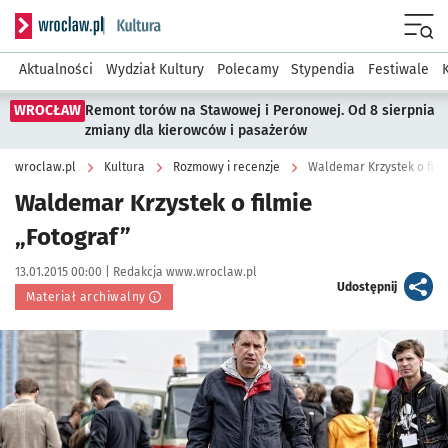
Serwis informacyjny wroclaw.pl podserwis: Kultura
Menu
Aktualności
Wydział Kultury
Polecamy
Stypendia
Festiwale
WROCŁAW
Remont torów na Stawowej i Peronowej. Od 8 sierpnia
zmiany dla kierowców i pasażerów
wroclaw.pl
Kultura
Rozmowy i recenzje
Waldemar Krzystek o film
Waldemar Krzystek o filmie
„Fotograf”
Data publikacji:
Autor:
13.01.2015 00:00 |
Redakcja www.wroclaw.pl
artykuł
Udostępnij
Materiał archiwalny
Kliknij, aby powiększyć