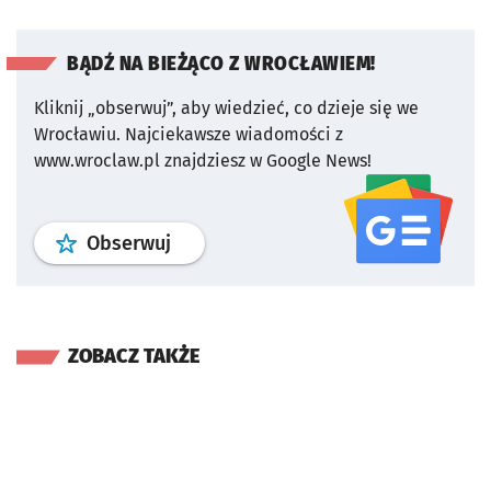
BĄDŹ NA BIEŻĄCO Z WROCŁAWIEM!
Kliknij „obserwuj”, aby wiedzieć, co dzieje się we
Wrocławiu.
Najciekawsze wiadomości z
www.wroclaw.pl znajdziesz w Google News!
profil
google news
serwisu wroclaw
Obserwuj
ZOBACZ TAKŻE