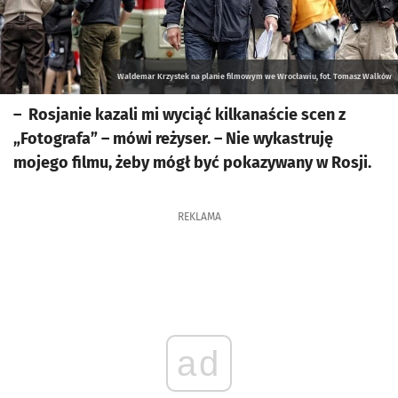
Waldemar Krzystek na planie filmowym we Wrocławiu, fot. Tomasz Walków
– Rosjanie kazali mi wyciąć kilkanaście scen z
„Fotografa” – mówi reżyser. – Nie wykastruję
mojego filmu, żeby mógł być pokazywany w Rosji.
REKLAMA
ad