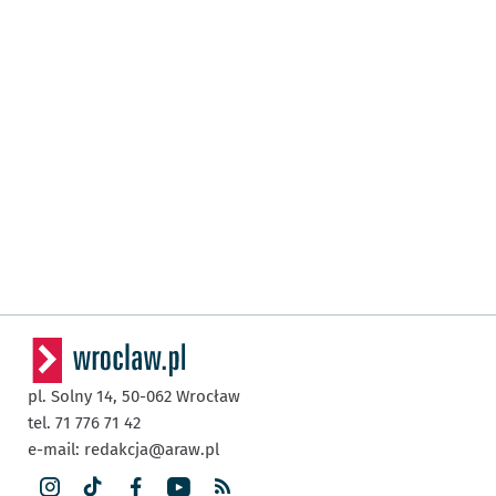
pl. Solny 14,
50-062
Wrocław
tel. 71 776 71 42
e-mail:
redakcja@araw.pl