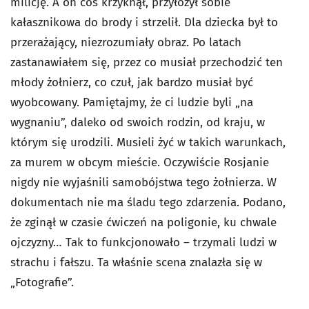
milicję. A on coś krzyknął, przyłożył sobie
kałasznikowa do brody i strzelił. Dla dziecka był to
przerażający, niezrozumiały obraz. Po latach
zastanawiałem się, przez co musiał przechodzić ten
młody żołnierz, co czuł, jak bardzo musiał być
wyobcowany. Pamiętajmy, że ci ludzie byli „na
wygnaniu”, daleko od swoich rodzin, od kraju, w
którym się urodzili. Musieli żyć w takich warunkach,
za murem w obcym mieście. Oczywiście Rosjanie
nigdy nie wyjaśnili samobójstwa tego żołnierza. W
dokumentach nie ma śladu tego zdarzenia. Podano,
że zginął w czasie ćwiczeń na poligonie, ku chwale
ojczyzny… Tak to funkcjonowało – trzymali ludzi w
strachu i fałszu. Ta właśnie scena znalazła się w
„Fotografie”.