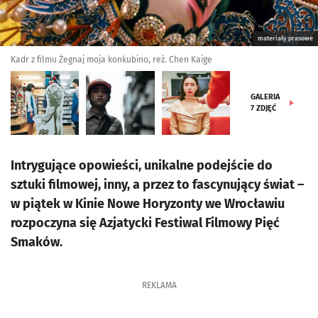
materiały prasowe
Kadr z filmu Żegnaj moja konkubino, reż. Chen Kaige
GALERIA
7
ZDJĘĆ
Intrygujące opowieści, unikalne podejście do
sztuki filmowej, inny, a przez to fascynujący świat –
w piątek w Kinie Nowe Horyzonty we Wrocławiu
rozpoczyna się Azjatycki Festiwal Filmowy Pięć
Smaków.
REKLAMA