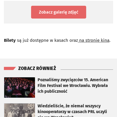
Zobacz galerię zdjęć
Bilety
są już dostępne w kasach oraz
na stronie kina
.
ZOBACZ RÓWNIEŻ
otworzy się w nowej karcie
Poznaliśmy zwycięzców 15. American
Film Festival we Wrocławiu. Wybrała
ich publiczność
otworzy się w nowej karcie
Wiedzieliście, że niemal wszyscy
kinooperatorzy w czasach PRL uczyli