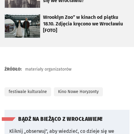
się we Wrocławiu?
otworzy się w nowej karcie
Wrooklyn Zoo” w kinach od piątku
18.10. Zdjęcia kręcono we Wrocławiu
[FOTO]
ŹRÓDŁO:
materiały organizatorów
festiwale kulturalne
Kino Nowe Horyzonty
BĄDŹ NA BIEŻĄCO Z WROCŁAWIEM!
Kliknij „obserwuj”, aby wiedzieć, co dzieje się we