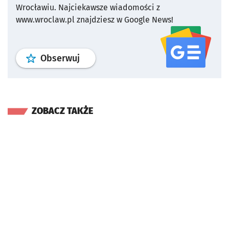
Wrocławiu.
Najciekawsze wiadomości z
www.wroclaw.pl znajdziesz w Google News!
profil
google news
serwisu wroclaw
Obserwuj
ZOBACZ TAKŻE