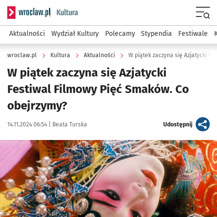
Serwis informacyjny wroclaw.pl podserwis: Kultura
Menu
Aktualności
Wydział Kultury
Polecamy
Stypendia
Festiwale
wroclaw.pl
Kultura
Aktualności
W piątek zaczyna się Azjatycki F
W piątek zaczyna się Azjatycki
Festiwal Filmowy Pięć Smaków. Co
obejrzymy?
Data publikacji:
Autor:
artykuł
14.11.2024 06:54 |
Beata Turska
Udostępnij
Kliknij, aby zobaczyć galerię