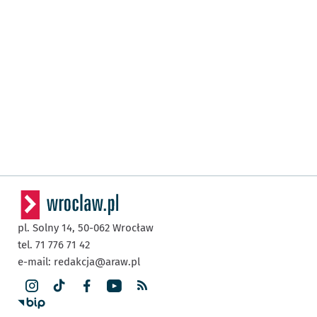
pl. Solny 14,
50-062
Wrocław
tel. 71 776 71 42
e-mail:
redakcja@araw.pl